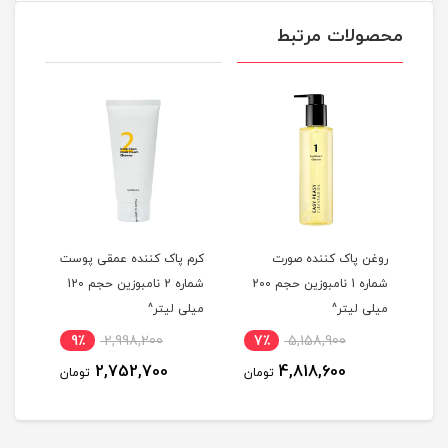
محصولات مرتبط
شن
روغن پاک کننده صورت
کرم پاک کننده عمقی پوست
شوین
شماره 1 نامبوزین حجم 200
شماره 2 نامبوزین حجم 120
میلی لیتر^
میلی لیتر^
Turmeric 
9٪
2,998,200
7٪
5,158,900
5
2,752,700
4,818,600
مان
تومان
تومان