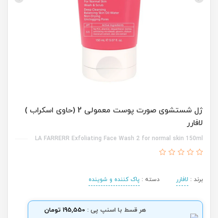
ژل شستشوی صورت پوست معمولی 2 (حاوی اسکراب )
لافارر
LA FARRERR Exfoliating Face Wash 2 for normal skin 150ml
برند :
لافارر
دسته :
پاک کننده و شوینده
هر قسط با اسنپ پی :
195,550 تومان