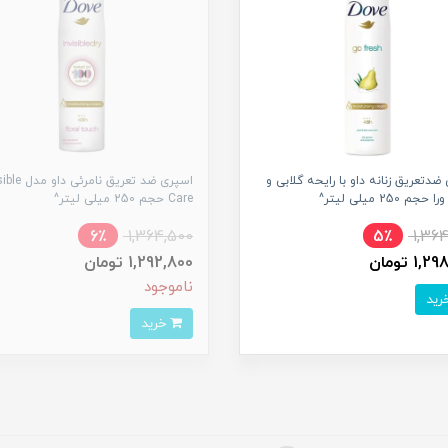
ضدتعریق زنانه داو با رایحه گلابی و
اسپری ضد تعریق نامر
جم 250 میلی لیتر^
Care حجم 250 میلی لیتر^
6٪
1,364,500
5٪
1,36
1, تومان
1,292,800 تومان
ناموجود
خرید