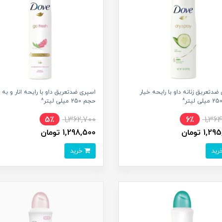
ضدتعریق زنانه داو با رایحه خیار
اسپری ضدتعریق داو با رایحه انار و به 
حجم 250 میلی لیتر^
5٪
1,362,700
6٪
1,36
1, تومان
1,298,500 تومان
خرید