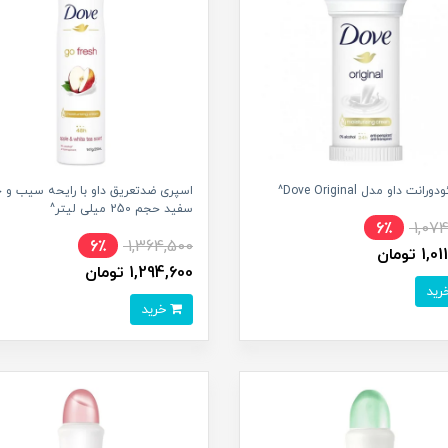
رانت داو مدل Dove Original^
اسپری ضدتعریق داو با رایحه سیب و 
سفید حجم 250 میلی لیتر^
6٪
1,07
6٪
1,364,500
1 تومان
1,294,600 تومان
خرید