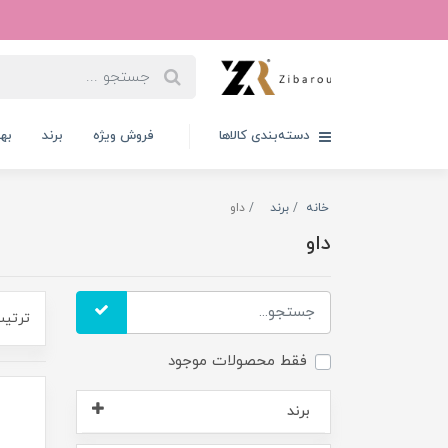
دسته‌بندی کالاها
فروش ویژه
برند
به
خانه
برند
داو
داو
ترتیب
فقط محصولات موجود
برند