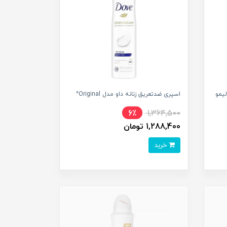
لیمو
اسپری ضدتعریق زنانه داو مدل Original^
6٪
1,364,500
1,288,400 تومان
خرید