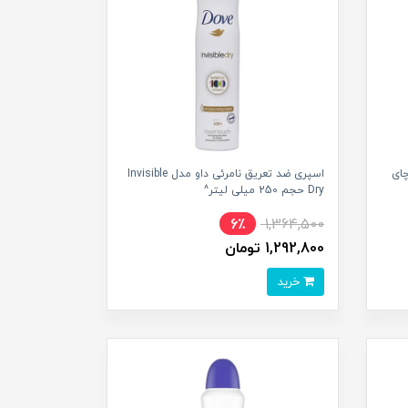
چای
اسپری ضد تعریق نامرئی داو مدل Invisible
Dry حجم 250 میلی لیتر^
6٪
1,364,500
1,292,800 تومان
خرید