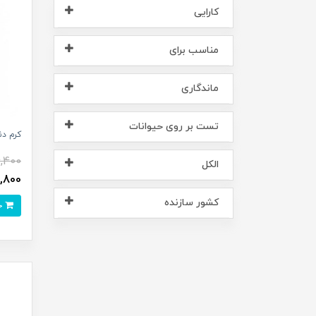
کارایی
مناسب برای
ماندگاری
تست بر روی حیوانات
کرم دئودو
4,400
الکل
,011,800
کشور سازنده
خرید