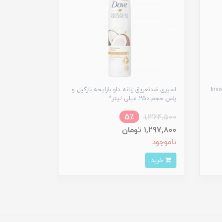
ئی داو مدل Invisible
اسپری ضدتعریق زنانه داو بارایحه نارگیل و
یاس حجم 250 میلی لیتر^
5٪
1,364,500
1,297,800 تومان
ناموجود
خرید