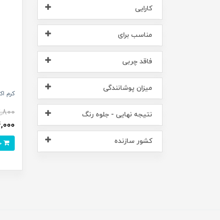
کارایی
مناسب برای
فاقد چربی
میزان پوشانندگی
کرم اک
,800
نتیجه نهایی - جلوه رنگ
244,000
کشور سازنده
خرید