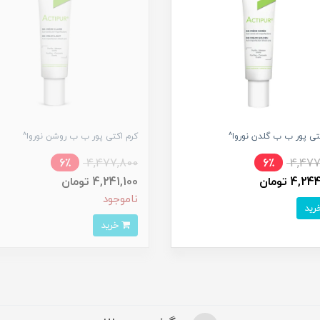
تی پور ب ب گلدن نوروا^
کرم اکتی پور ب ب روشن نوروا^
6٪
4,477,800
6٪
4,477
4, تومان
4,241,100 تومان
ناموجود
خرید