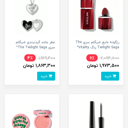
رژگونه مایع شیگلم سری The
عطر جامد گردنبندی شیگلم
Twilight Saga رنگ Vitality^
سری The Twilight Saga^
4٪
1,929,400
6٪
2,094,800
1,973,500 تومان
1,863,300 تومان
خرید
خرید