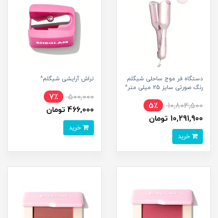
دستگاه فر موج ساحلی شیگلم
تراش آرایشی شیگلم^
رنگ صورتی سایز 25 میلی متر^
7٪
500,000
5٪
10,804,500
466,000 تومان
10,291,900 تومان
خرید
خرید