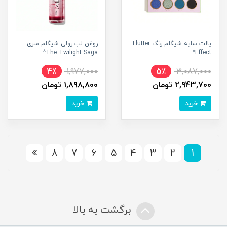
پالت سایه شیگلم رنگ Flutter
روغن لب رولی شیگلم سری
The Twilight Saga^
Effect^
4٪
1,977,000
5٪
3,087,000
2,943,700 تومان
1,898,800 تومان
خرید
خرید
8
7
6
5
4
3
2
1
برگشت به بالا