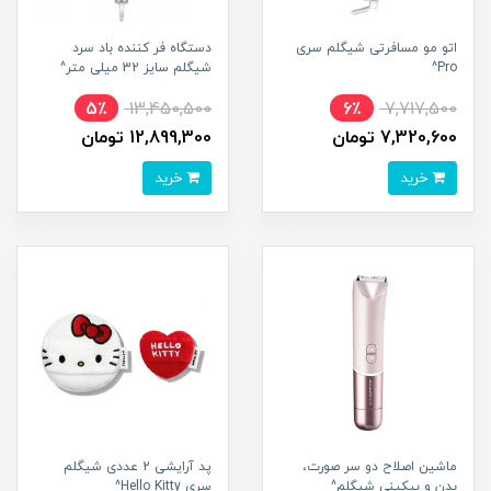
اتو مو مسافرتی شیگلم سری
دستگاه فر کننده باد سرد
Pro^
شیگلم سایز 32 میلی متر^
5٪
13,450,500
6٪
7,717,500
7,320,600 تومان
12,899,300 تومان
خرید
خرید
ماشین اصلاح دو سر صورت،
پد آرایشی 2 عددی شیگلم
بدن و بیکینی شیگلم^
سری Hello Kitty^