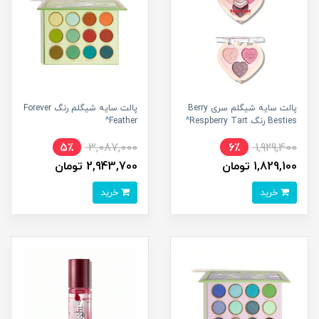
پالت سایه شیگلم سری Berry
پالت سایه شیگلم رنگ Forever
Besties رنگ Respberry Tart^
Feather^
5٪
3,087,000
6٪
1,929,400
1,829,100 تومان
2,943,700 تومان
خرید
خرید