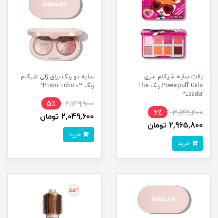
پالت سایه شیگلم سری
سایه دو رنگ براق ژلی شیگلم
Powerpuff Girls رنگ The
رنگ Prism Echo 02^
Leader^
5٪
2,149,900
6٪
3,142,200
2,049,600 تومان
2,965,800 تومان
خرید
خرید