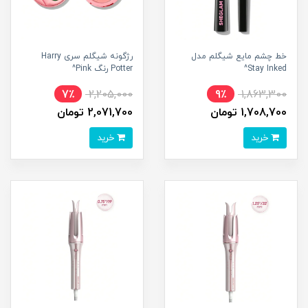
خط چشم مایع شیگلم مدل
رژگونه شیگلم سری Harry
Stay Inked^
Potter رنگ Pink^
7٪
2,205,000
9٪
1,863,300
1,708,700 تومان
2,071,700 تومان
خرید
خرید