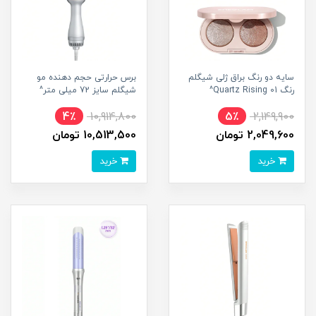
سایه دو رنگ براق ژلی شیگلم
برس حرارتی حجم دهنده مو
رنگ Quartz Rising 01^
شیگلم سایز 72 میلی متر^
4٪
10,914,800
5٪
2,149,900
2,049,600 تومان
10,513,500 تومان
خرید
خرید