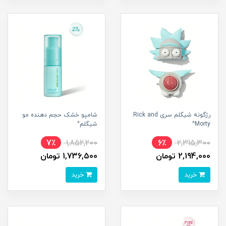
رژگونه شیگلم سری Rick and
شامپو خشک حجم دهنده مو
Morty^
شیگلم^
7٪
1,852,200
6٪
2,315,300
2,194,000 تومان
1,736,500 تومان
خرید
خرید