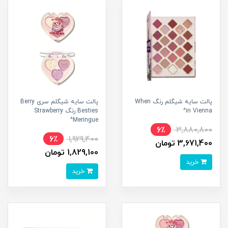
پالت سایه شیگلم رنگ When
پالت سایه شیگلم سری Berry
in Vienna^
Besties رنگ Strawberry
Meringue^
6٪
3,880,800
6٪
1,929,400
3,671,400 تومان
1,829,100 تومان
خرید
خرید