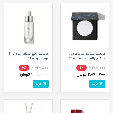
هایلایتر شیگلم سری عروس
هایلایتر مایع شیگلم سری The
مردگان Beaming Butterfly^
Twilight Saga^
6٪
2,425,500
6٪
2,205,000
2,072,700 تومان
2,293,200 تومان
خرید
خرید