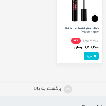
ریمل حجم دهنده بی یو مدل
Volume Now^
3٪
1,554,400
1,511,200 تومان
خرید
برگشت به بالا