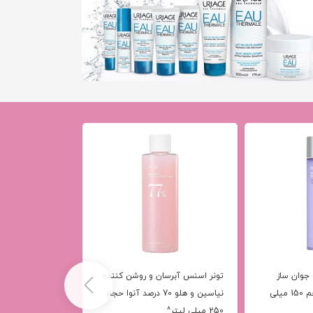
 جوان ساز
تونر اسنس آبرسان و روشن کننده
سرم کوچک کننده م
شماره 9 نامبوزین حجم 150 میلی
نیاسین و هلو 70 درصد آنوا حجم
250 میلی لیتر^
لیتر^