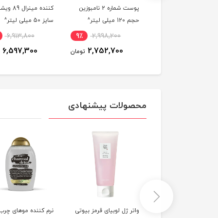
ک کننده منافذ
پوست شماره 2 نامبوزین
کننده مینرال 89 
ماداگاسکار سنتلا Skin
حجم 120 میلی لیتر^
سایز 50 میلی لیتر^
1
6,913,800
9٪
2,998,200
5٪
3,854,400
6,597,300
2,752,700
3,674,800
تومان
تومان
محصولات پیشنهادی
ک مو بدون سولفات
واتر ژل لوبیای قرمز بیوتی
نرم کننده موهای چرب