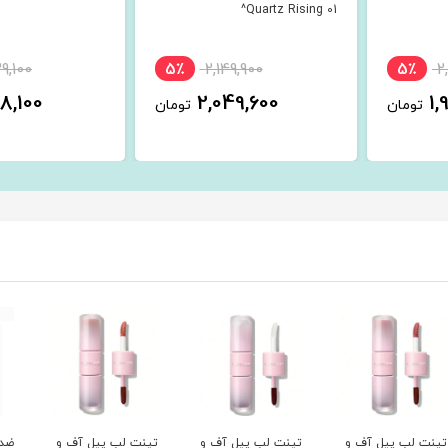
Quartz Rising 01^
9,100
5٪
2,149,900
5٪
2
8,100
2,049,600
1,
تومان
تومان
ت ویتامین
پودر پاک کننده و
سرم ضدلک
تونر اسنس آبرس
تینت لب پیل آف و
تینت لب پیل آف و
تینت لب پیل آف و
ضدآ