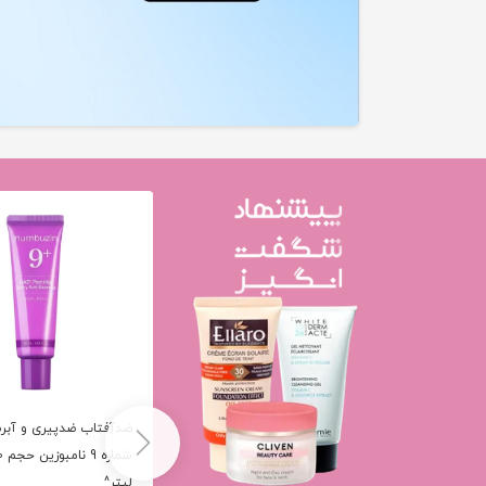
کرم پاک کننده عمقی پوست شماره
ضدآفتاب ضدپیری و آبر
2 نامبوزین حجم 120 میلی لیتر^
لیتر^