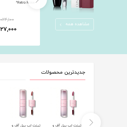
Retro Rose^
,024,100
6٪
7,717,500
مشاهده همه
927,000
7,320,600
تومان
جدیدترین محصولات
آفتاب استیکی
تونر شیری روشن
سرم دور چشم جوان
بوستر شا
کرم ضدلک و تنگ
تینت لب پیل آف و
تینت لب پیل آف و