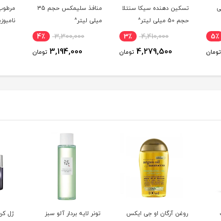
ویشی
تسکین دهنده سیکا سنتلا
منافذ سلیمکس حجم 35
حجم 50 میلی لیتر^
میلی لیتر^
لیتر^
4٪
3,300,000
3٪
4,410,000
5٪
3,194,000
4,279,500
تومان
تومان
تومان
روغن آرگان او جی ایکس
تونر لایه بردار آلو سبز
ژل کر