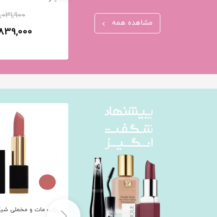
,031,900
9٪
2,998,200
مشاهده همه
,839,000
2,752,700
تومان
اتو مو مسافرتی شیگلم سری Pro^
رژلب مات و مخملی شیگ