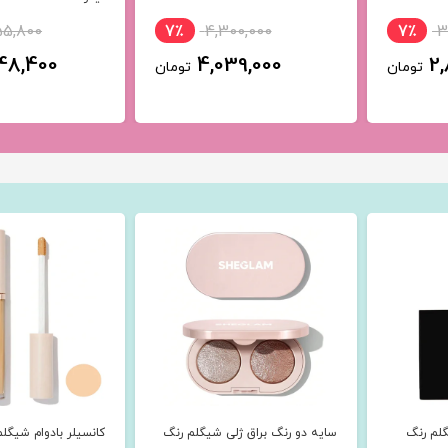
55,800
7٪
4,300,000
7٪
3
48,400
4,039,000
2
تومان
تومان
لم رنگ
سایه دو رنگ براق ژلی شیگلم رنگ
کانسیلر بادوام شیگلم رن