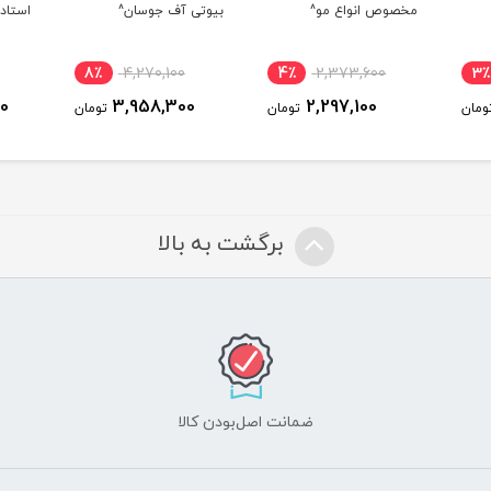
مخصوص انواع مو^
بیوتی آف جوسان^
استادر
8٪
4,270,100
4٪
2,373,600
3٪
0
3,958,300
2,297,100
ومان
تومان
تومان
برگشت به بالا
ضمانت اصل‌بودن کالا