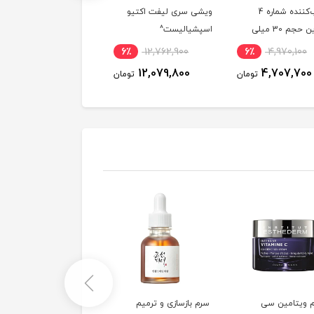
مرطوب‌کننده شماره 4
ویشی سری لیفت اکتیو
شماره 5 نام
نامبوزین حجم 30 میلی
اسپشیالیست^
میلی لیتر^
7٪
4,300,000
6٪
12,762,900
6٪
4,970,100
4,039,000
12,079,800
4,707,700
تومان
تومان
توم
م ویتامین سی
سرم بازسازی و ترمیم
شامپو بدون سولفات