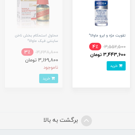
تقویت مژه و ابرو ماوالا^
محلول استحکام بخش ناخن
ساینتی فیک ماوالا^
4٪
3,552,500
3٪
3,238,800
3,443,600 تومان
3,169,800 تومان
خرید
ناموجود
خرید
برگشت به بالا