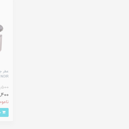
NOIR حجم 25 میلی لیتر
,500
710,400 
ناموج
خرید