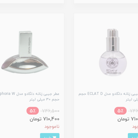
عطر جیبی زنانه دلگادو مدل ECLAT D حجم
عطر جیبی زنانه دلگادو مدل horia W
حجم 30 میلی لیتر
5٪
746,500
5٪
746
تومان
710,400 تومان
ود
ناموجود
خرید