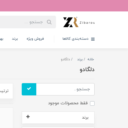
دسته‌بندی کالاها
فروش ویژه
برند
به
خانه
برند
دلگادو
دلگادو
ترتیب
فقط محصولات موجود
برند