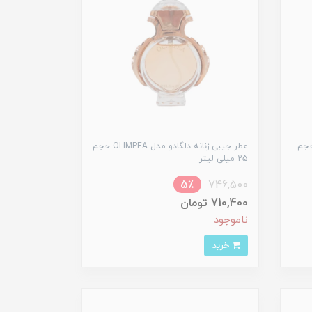
دانه دلگادو رایحه Erus حجم
عطر جیبی زنانه دلگادو مدل OLIMPEA حجم
25 میلی لیتر
5٪
746,500
710,400 تومان
ناموجود
خرید