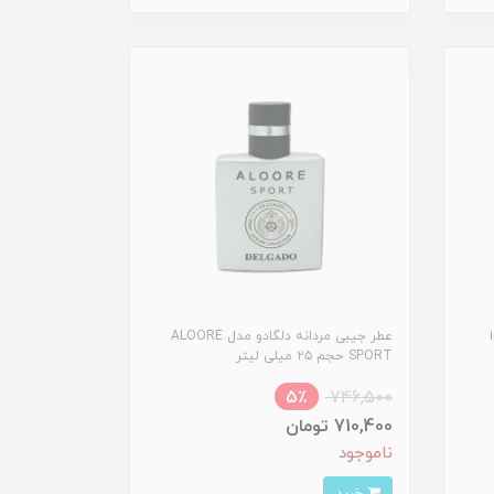
ip
عطر جیبی مردانه دلگادو مدل ALOORE
SPORT حجم ۲۵ میلی لیتر
5٪
746,500
710,400 تومان
ناموجود
خرید