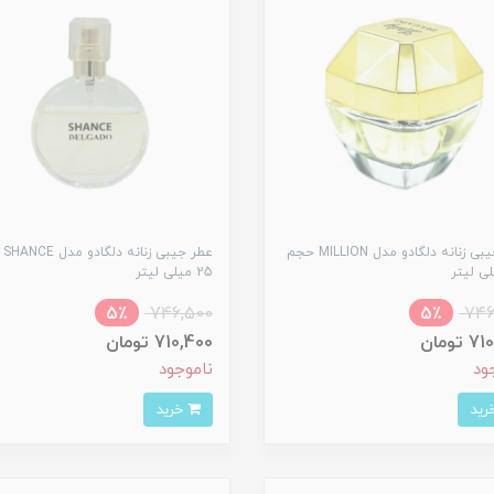
عطر جیبی زنانه دلگادو مدل MILLION حجم
عطر 
25 میلی لیتر
5٪
746,500
5٪
746
تومان
710,400 تومان
ود
ناموجود
خرید