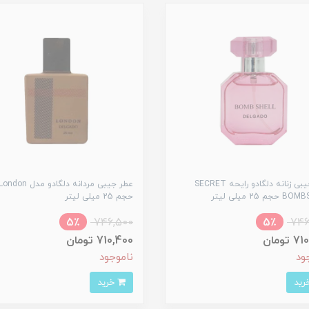
عطر جیبی زنانه دلگادو رایحه SECRET
عطر جیبی مردانه دلگادو مدل ondon
م 25 میلی لیتر
حجم 25 میلی لیتر
5٪
746,500
5٪
746
تومان
710,400 تومان
ود
ناموجود
خرید