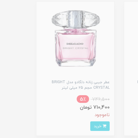
L
عطر جیبی زنانه دلگادو مدل BRIGHT
CRYSTAL حجم 25 میلی لیتر
5٪
746,500
710,400 تومان
ناموجود
خرید