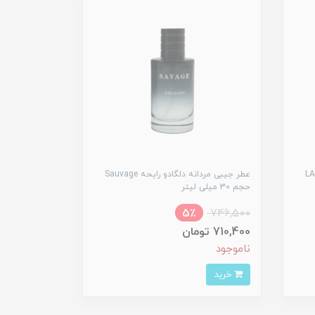
LA VIDA
عطر جیبی مردانه دلگادو رایحه Sauvage
حجم 30 میلی لیتر
5٪
746,500
710,400 تومان
ناموجود
خرید