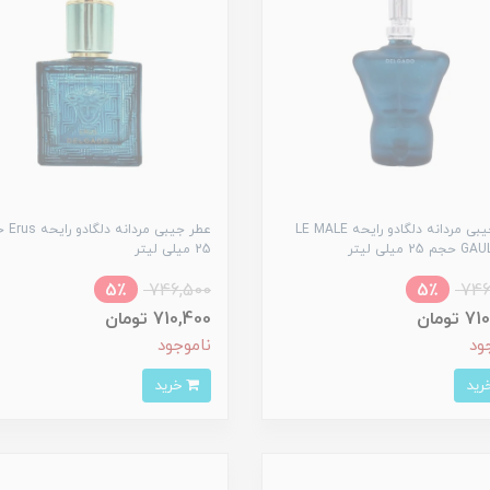
عطر جیبی مردانه دلگادو رایحه LE MALE
عطر جیبی مر
2 میلی لیتر
25 میلی لیتر
5٪
746,500
5٪
746
تومان
710,400 تومان
ود
ناموجود
خرید