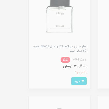
عطر جیبی مردانه دلگادو مدل iphoria حجم
25 میلی لیتر
5٪
746,500
710,400 تومان
ناموجود
خرید