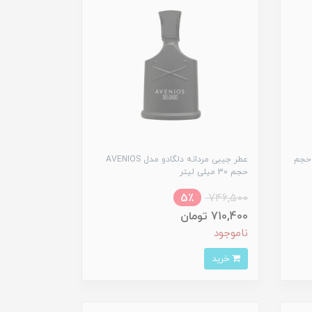
جیبی زنانه دلگادو مدل SHANCE حجم
عطر جیبی مردانه دلگادو مدل AVENIOS
حجم 30 میلی لیتر
5٪
746,500
710,400 تومان
ناموجود
خرید