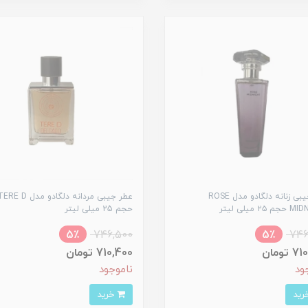
عطر جیبی زنانه دلگادو مدل ROSE
عطر جیبی مردانه دلگادو مدل E D
۲ میلی لیتر
حجم 25 میلی لیتر
5٪
746,500
5٪
746
تومان
710,400 تومان
ود
ناموجود
خرید