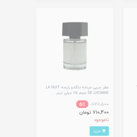
TER
عطر جیبی مردانه دلگادو رایحه LA NUIT
DE LHOMME حجم 25 میلی لیتر
5٪
746,500
710,400 تومان
ناموجود
خرید