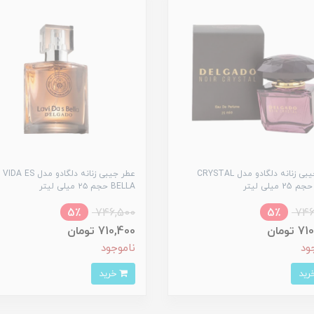
عطر جیبی زنانه دلگادو مدل CRYSTAL
عطر جیبی زنانه دلگادو مدل  ES
BELLA حجم ۲۵ میلی لیتر
5٪
746,500
5٪
746
تومان
710,400 تومان
ود
ناموجود
خرید