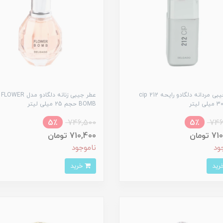
عطر جیبی مردانه دلگادو رایحه cip 212
عطر جیبی زنانه دلگادو مدل FLOWER
BOMB حجم 25 میلی لیتر
5٪
746,500
5٪
746
تومان
710,400 تومان
ود
ناموجود
خرید