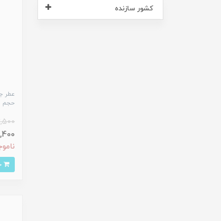
کشور سازنده
حجم 30 میلی لیتر
,500
710,400 
ناموج
خرید