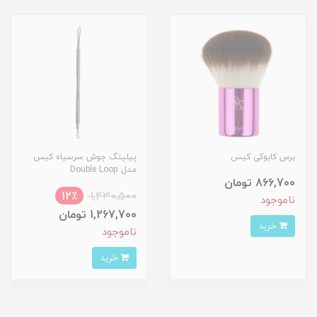
برس کابوکی کیس
پیلینگ جوش سرسیاه کیس
مدل Double Loop
866,700 تومان
12٪
1,430,500
ناموجود
1,267,700 تومان
خرید
ناموجود
خرید