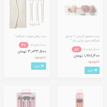
ست اسفنج آرایشی 6 عددی
ست براش صورت شیگلم^
شیگلم سری پارتی پک^
4٪
3,159,700
5٪
2,056,500
3,033,500 تومان
1,968,400 تومان
ناموجود
ناموجود
خرید
خرید