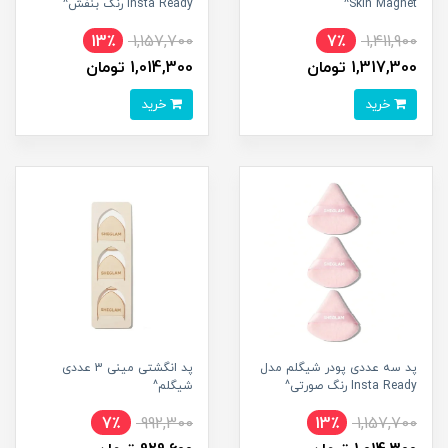
Skin Magnet^
Insta Ready رنگ بنفش^
13٪
1,157,700
7٪
1,411,900
1,317,300 تومان
1,014,300 تومان
خرید
خرید
پد سه عددی پودر شیگلم مدل
پد انگشتی مینی 3 عددی
Insta Ready رنگ صورتی^
شیگلم^
7٪
992,300
13٪
1,157,700