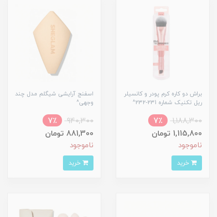
براش دو کاره کرم پودر و کانسیلر
اسفنج آرایشی شیگلم مدل چند
ریل تکنیک شماره 231-232^
وجهی^
7٪
940,300
7٪
1,188,300
1,115,800 تومان
881,300 تومان
ناموجود
ناموجود
خرید
خرید