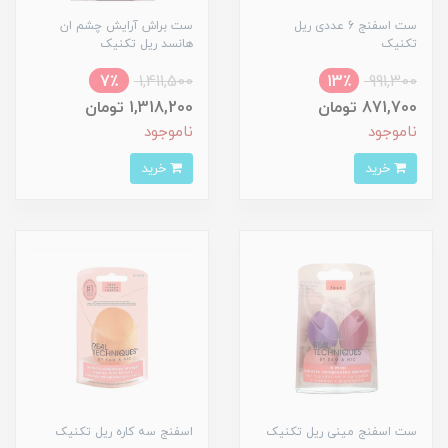
ست اسفنج 6 عددی ریل
ست براش آرایش چشم ان
تکنیک
هانسد ریل تکنیک
7٪
1,411,500
13٪
991,300
871,700 تومان
1,318,200 تومان
ناموجود
ناموجود
خرید
خرید
ست اسفنج مینی ریل تکنیک
اسفنج سه کاره ریل تکنیک