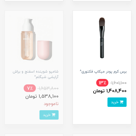
برس کرم پودر میکاپ فکتوری^
شامپو شوینده اسفنج و براش
آرایشی شیگلم^
13٪
1,601,100
7٪
1,653,800
1,408,400 تومان
1,538,100 تومان
خرید
ناموجود
خرید