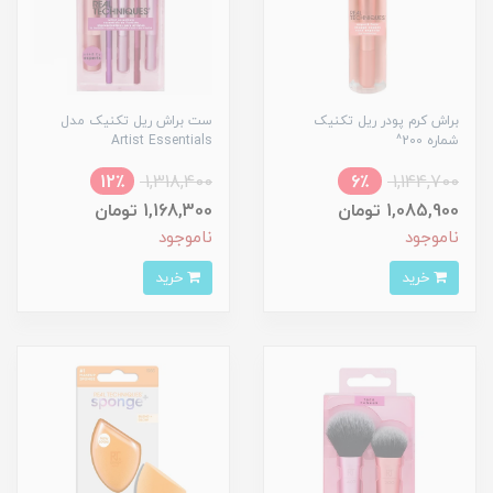
براش کرم پودر ریل تکنیک
ست براش ریل تکنیک مدل
شماره 200^
Artist Essentials
12٪
1,318,400
6٪
1,144,700
1,085,900 تومان
1,168,300 تومان
ناموجود
ناموجود
خرید
خرید