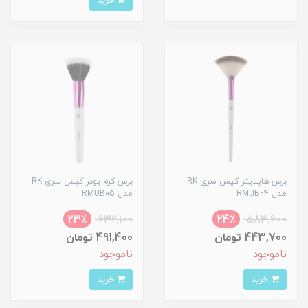
خرید
برس هایلایتر کیس سری RK
برس کرم پودر کیس سری RK
مدل RMUB04
مدل RMUB05
23٪
632,100
24٪
583,600
443,700 تومان
491,400 تومان
ناموجود
ناموجود
خرید
خرید