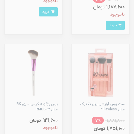
ناموجود
1,187,600 تومان
خرید
ناموجود
خرید
ست برس آرایشی ریل تکنیک
برس رژگونه کیس سری RK
مدل Flawless^
مدل RMUB03
941,600 تومان
7٪
1,881,800
ناموجود
1,751,100 تومان