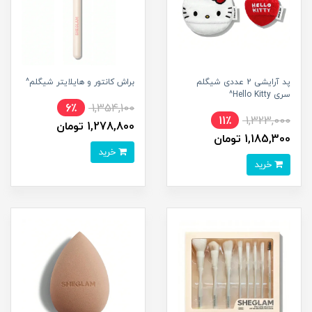
پد آرایشی 2 عددی شیگلم
براش کانتور و هایلایتر شیگلم^
سری Hello Kitty^
6٪
1,354,100
11٪
1,323,000
1,278,800 تومان
1,185,300 تومان
خرید
خرید