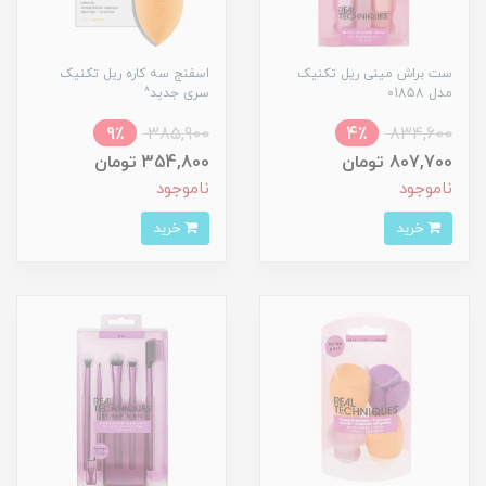
ست براش مینی ریل تکنیک
اسفنج سه کاره ریل تکنیک
مدل 01858
سری جدید^
9٪
385,900
4٪
834,600
807,700 تومان
354,800 تومان
ناموجود
ناموجود
خرید
خرید