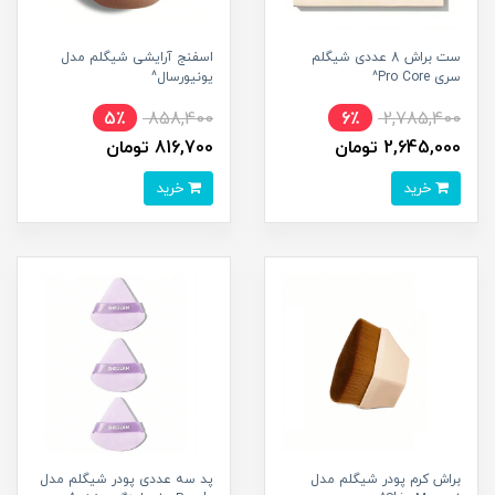
ست براش 8 عددی شیگلم
اسفنج آرایشی شیگلم مدل
سری Pro Core^
یونیورسال^
5٪
858,400
6٪
2,785,400
2,645,000 تومان
816,700 تومان
خرید
خرید
براش کرم پودر شیگلم مدل
پد سه عددی پودر شیگلم مدل