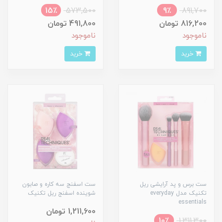
15٪
573,500
9٪
891,700
816,200 تومان
491,800 تومان
ناموجود
ناموجود
خرید
خرید
ست برس و پد آرایشی ریل
ست اسفنج سه کاره و صابون
تکنیک مدل everyday
شوینده اسفنج ریل تکنیک
essentials
1,211,600 تومان
10٪
1,311,300