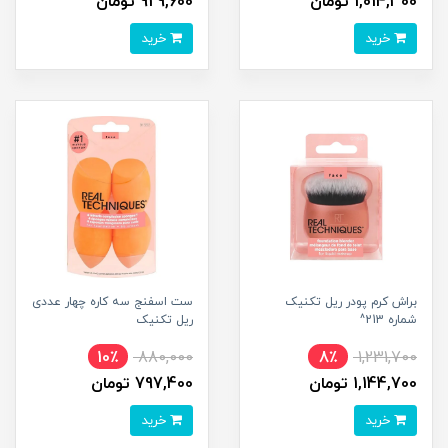
1,014,300 تومان
929,600 تومان
خرید
خرید
براش کرم پودر ریل تکنیک
ست اسفنج سه کاره چهار عددی
شماره 213^
ریل تکنیک
10٪
880,000
8٪
1,231,700
1,144,700 تومان
797,400 تومان
خرید
خرید