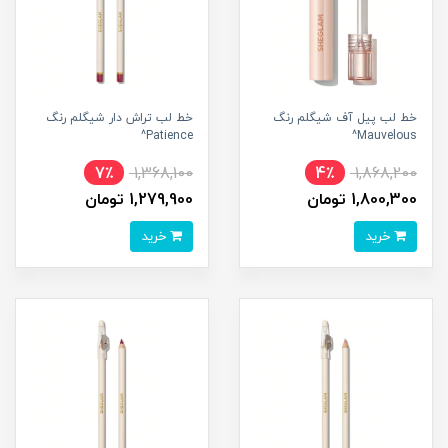
خط لب پیل آف شیگلم رنگ
خط لب تراش دار شیگلم رنگ
Patience^
Mauvelous^
7٪
1,368,100
4٪
1,868,200
1,800,300 تومان
1,279,900 تومان
خرید
خرید