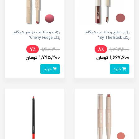
رژلب مایع و خط لب شیگلم
رژلب و خط لب دو سر شیگلم
رنگ By The Book^
رنگ Cherry Fudge^
7٪
1,918,300
8٪
1,793,200
1,667,600 تومان
1,795,200 تومان
خرید
خرید