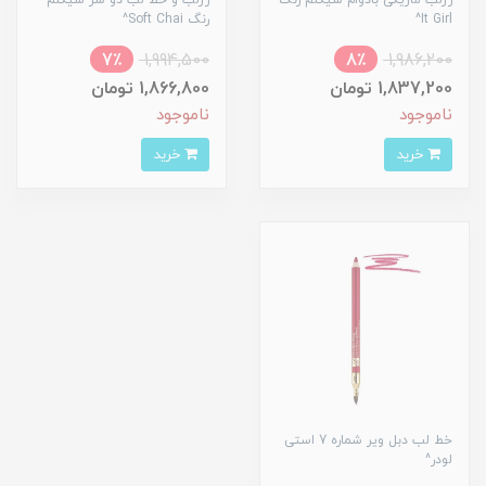
رژلب ماژیکی بادوام شیگلم رنگ
رژلب و خط لب دو سر شیگلم
It Girl^
رنگ Soft Chai^
7٪
1,994,500
8٪
1,986,200
1,837,200 تومان
1,866,800 تومان
ناموجود
ناموجود
خرید
خرید
خط لب دبل ویر شماره 7 استی
لودر^