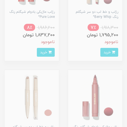
رژلب و خط لب دو سر شیگلم
رژلب ماژیکی بادوام شیگلم رنگ
رنگ Berry Whip^
Pure Love^
8٪
1,986,200
7٪
1,918,300
1,795,200 تومان
1,837,200 تومان
ناموجود
ناموجود
خرید
خرید