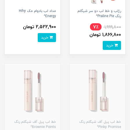
رژلب و خط لب دو سر شیگلم
مداد لب بادوام مک Hihy
رنگ Praline Pie^
Energy^
2,522,900 تومان
7٪
1,999,800
1,866,800 تومان
خرید
خرید
خط لب پیل آف شیگلم رنگ
خط لب پیل آف شیگلم رنگ
Brownie Points^
Pinky Promise^