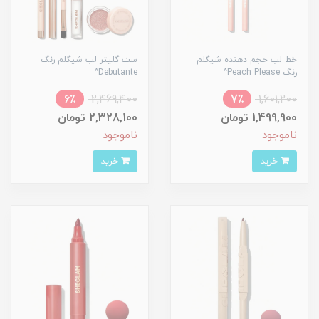
خط لب حجم دهنده شیگلم
ست گلیتر لب شیگلم رنگ
رنگ Peach Please^
Debutante^
6٪
2,469,400
7٪
1,601,200
1,499,900 تومان
2,328,100 تومان
ناموجود
ناموجود
خرید
خرید