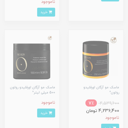
ناموجود
خرید
ماسک مو آرگان اورفلیدو
ماسک مو آرگان اورفلیدو رولون
رولون^
500 میلی لیتر^
ناموجود
7٪
4,539,600
4,236,400 تومان
خرید
ناموجود