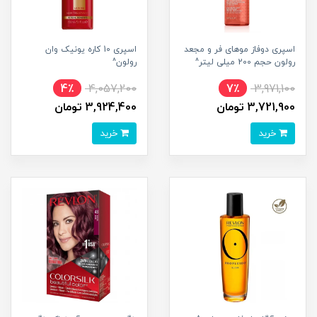
اسپری دوفاز موهای فر و مجعد
اسپری 10 کاره یونیک وان
رولون حجم 200 میلی لیتر^
رولون^
4٪
4,057,200
7٪
3,971,100
3,721,900 تومان
3,924,400 تومان
خرید
خرید