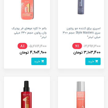
اسپری براق کننده مو رولون
بالم 10 کاره موهای فر یونیک
سری Style Masters حجم 300
وان رولون حجم 230 میلی
میلی لیتر^
لیتر^
8٪
5,274,400
6٪
3,292,300
3,103,400 تومان
4,904,900 تومان
خرید
خرید