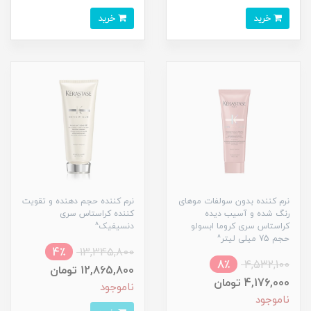
خرید
خرید
نرم کننده بدون سولفات موهای
نرم کننده حجم دهنده و تقویت
رنگ شده و آسیب دیده
کننده کراستاس سری
کراستاس سری کروما ابسولو
دنسیفیک^
حجم 75 میلی لیتر^
4٪
13,345,800
8٪
4,532,100
12,865,800 تومان
4,176,000 تومان
ناموجود
ناموجود