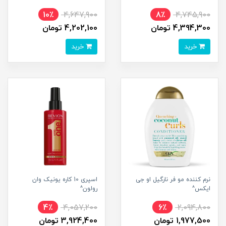
10٪
4,647,900
8٪
4,745,900
4,394,300 تومان
4,202,100 تومان
خرید
خرید
نرم کننده مو فر نارگیل او جی
اسپری 10 کاره یونیک وان
ایکس^
رولون^
4٪
4,057,200
6٪
2,094,800
1,977,500 تومان
3,924,400 تومان