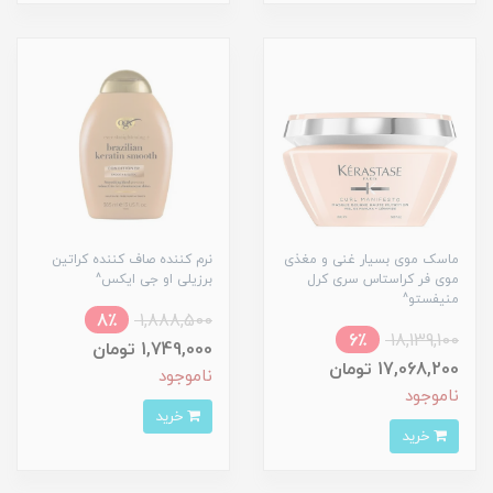
ماسک موی بسیار غنی و مغذی
نرم کننده صاف کننده کراتین
موی فر کراستاس سری کرل
برزیلی او جی ایکس^
منیفستو^
8٪
1,888,500
6٪
18,139,100
1,749,000 تومان
17,068,200 تومان
ناموجود
ناموجود
خرید
خرید