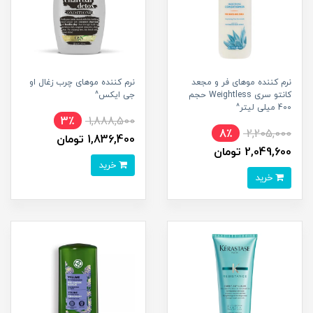
نرم کننده موهای فر و مجعد
نرم کننده موهای چرب زغال او
کانتو سری Weightless حجم
جی ایکس^
400 میلی لیتر^
3٪
1,888,500
8٪
2,205,000
1,836,400 تومان
2,049,600 تومان
خرید
خرید