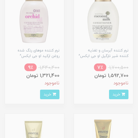
نرم کننده آبرسان و تغذیه
نرم کننده موهای رنگ شده
کننده شیر نارگیل او جی ایکس^
روغن ارکید او جی ایکس^
9٪
1,440,400
7٪
1,700,500
1,592,700 تومان
1,321,400 تومان
ناموجود
ناموجود
خرید
خرید