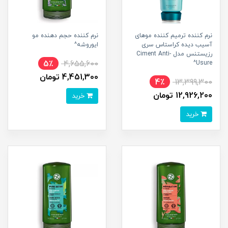
نرم کننده ترمیم کننده موهای
نرم کننده حجم دهنده مو
آسیب دیده کراستاس سری
ایوروشه^
رزیستنس مدل Ciment Anti-
5٪
4,655,600
Usure^
4,451,300 تومان
4٪
13,399,300
12,926,200 تومان
خرید
خرید