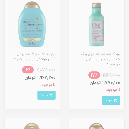
نرم کننده محافظ موی رنگ
نرم کننده احیا کننده روغن
شده مواد دریایی مائویی
آرگان مراکشی او جی ایکس^
مویسچر^
6٪
2,078,000
17٪
2,129,300
1,967,200 تومان
1,770,100 تومان
ناموجود
ناموجود
خرید
خرید