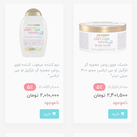
ماسک موی روغن معجزه گر
نرم کننده مرطوب کننده قوی
نارگیل او جی ایکس حجم 300
روغن معجزه گر نارگیل او جی
میلی لیتر^
ایکس^
5٪
2,094,800
5٪
2,516,700
2,401,500 تومان
2,010,000 تومان
ناموجود
ناموجود
خرید
خرید