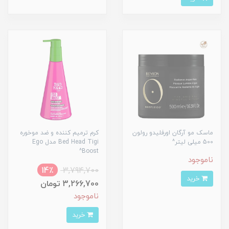
ماسک مو آرگان اورفلیدو رولون
کرم ترمیم کننده و ضد موخوره
500 میلی لیتر^
Bed Head Tigi مدل Ego
Boost^
ناموجود
14٪
3,794,700
خرید
3,266,700 تومان
ناموجود
خرید