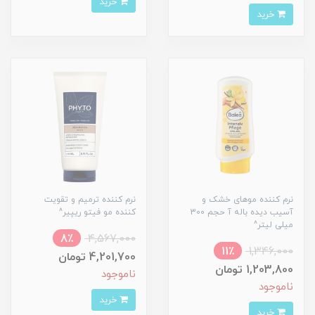
خرید
خرید
نرم کننده موهای خشک و
نرم کننده ترمیم و تقویت
آسیب دیده باله آ حجم 300
کننده مو فیتو ریپیر^
میلی لیتر^
8٪
4,567,000
11٪
1,346,000
4,201,700 تومان
1,203,800 تومان
ناموجود
ناموجود
خرید
خرید