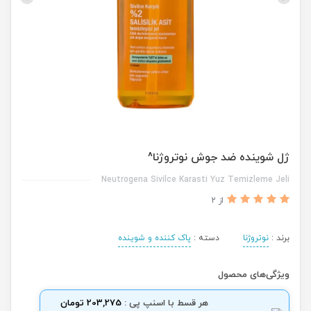
ژل شوینده ضد جوش نوتروژنا^
Neutrogena Sivilce Karasti Yuz Temizleme Jeli
از 2
برند :
نوتروژنا
دسته :
پاک کننده و شوینده
ویژگی‌های محصول
هر قسط با اسنپ پی :
203,275 تومان