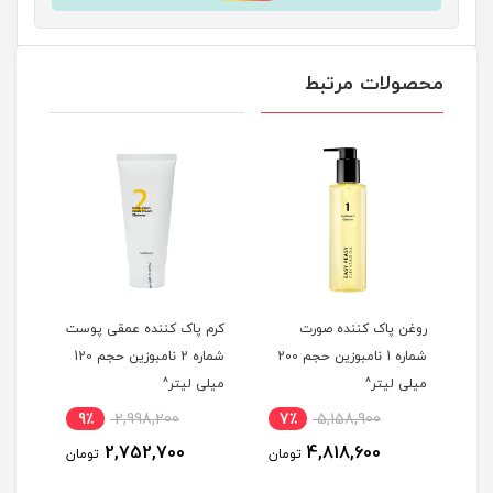
محصولات مرتبط
شن
روغن پاک کننده صورت
کرم پاک کننده عمقی پوست
شوین
شماره 1 نامبوزین حجم 200
شماره 2 نامبوزین حجم 120
میلی لیتر^
میلی لیتر^
Turmeric 
9٪
2,998,200
7٪
5,158,900
5
2,752,700
4,818,600
مان
تومان
تومان