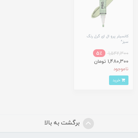
کانسیلر پرو ال ای گرل رنگ
سبز^
5٪
1,542,300
1,480,300 تومان
ناموجود
خرید
برگشت به بالا