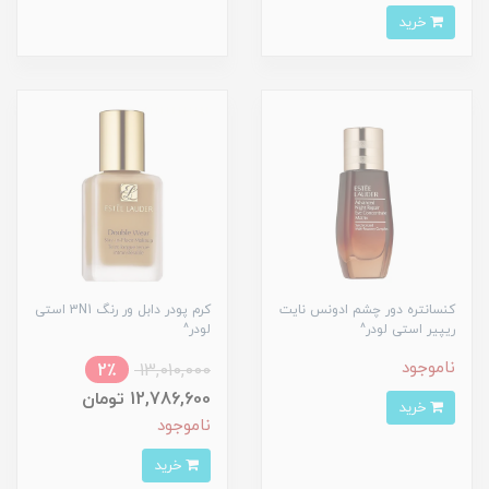
خرید
کنسانتره دور چشم ادونس نایت
کرم پودر دابل ور رنگ 3N1 استی
ریپیر استی لودر^
لودر^
ناموجود
2٪
13,010,000
12,786,600 تومان
خرید
ناموجود
خرید