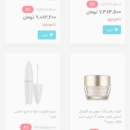
11٪
8,232,500
6٪
7,486,900
7,384,500 تومان
7,082,200 تومان
ناموجود
ناموجود
خرید
خرید
کرم لیفتینگ سوپریم گلوبال
سرم تقویت مژه و ابرو استی
استی لودر حجم 7 میلی لیتر
لودر^
فاقد جعبه^
8٪
12,755,700