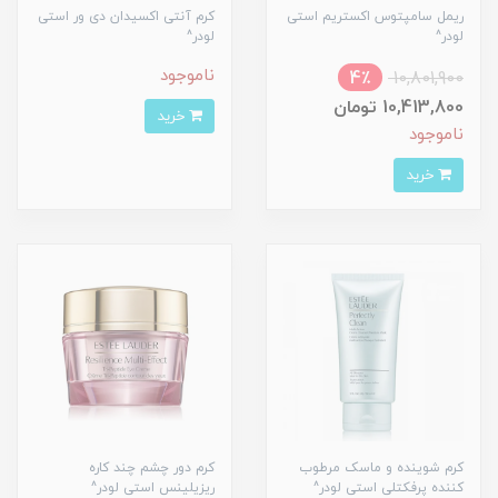
ریمل سامپتوس اکستریم استی
کرم آنتی اکسیدان دی ور استی
لودر^
لودر^
ناموجود
4٪
10,801,900
10,413,800 تومان
خرید
ناموجود
خرید
کرم شوینده و ماسک مرطوب
کرم دور چشم چند کاره
کننده پرفکتلی استی لودر^
ریزیلینس استی لودر^