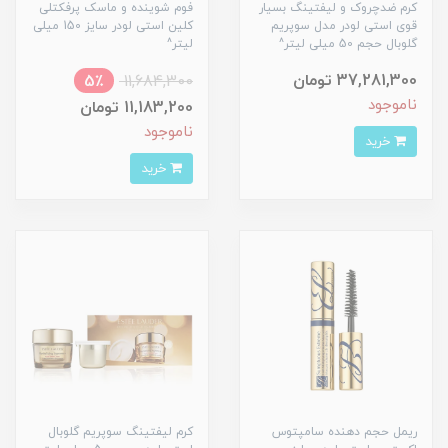
کرم ضدچروک و لیفتینگ بسیار
فوم شوینده و ماسک پرفکتلی
قوی استی لودر مدل سوپریم
کلین استی لودر سایز 150 میلی
گلوبال حجم 50 میلی لیتر^
لیتر^
37,281,300 تومان
5٪
11,684,300
ناموجود
11,183,200 تومان
ناموجود
خرید
خرید
ریمل حجم دهنده سامپتوس
کرم لیفتینگ سوپریم گلوبال