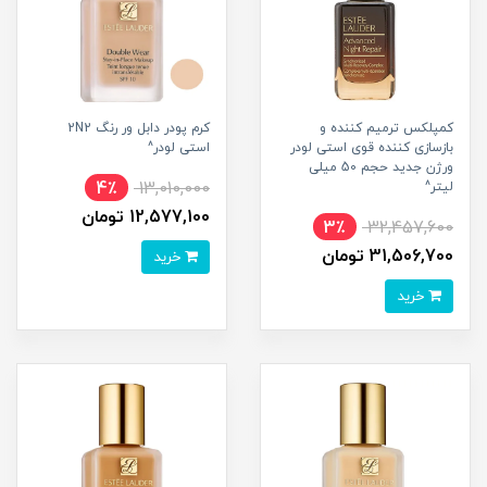
کمپلکس ترمیم کننده و
کرم پودر دابل ور رنگ 2N2
بازسازی کننده قوی استی لودر
استی لودر^
ورژن جدید حجم 50 میلی
4٪
13,010,000
لیتر^
12,577,100 تومان
3٪
32,457,600
31,506,700 تومان
خرید
خرید