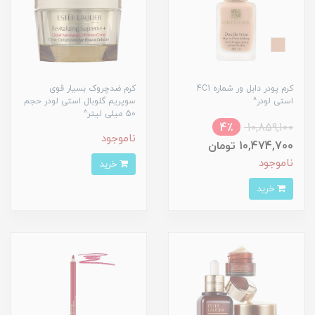
کرم پودر دابل ور شماره 4C1
کرم ضدچروک بسیار قوی
استی لودر^
سوپریم گلوبال استی لودر حجم
50 میلی لیتر^
4٪
10,859,100
ناموجود
10,474,700 تومان
ناموجود
خرید
خرید