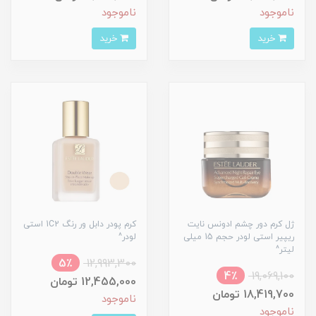
ناموجود
ناموجود
خرید
خرید
ژل کرم دور چشم ادونس نایت
کرم پودر دابل ور رنگ 1C2 استی
ریپیر استی لودر حجم 15 میلی
لودر^
لیتر^
5٪
12,993,300
4٪
19,069,100
12,455,000 تومان
18,419,700 تومان
ناموجود
ناموجود