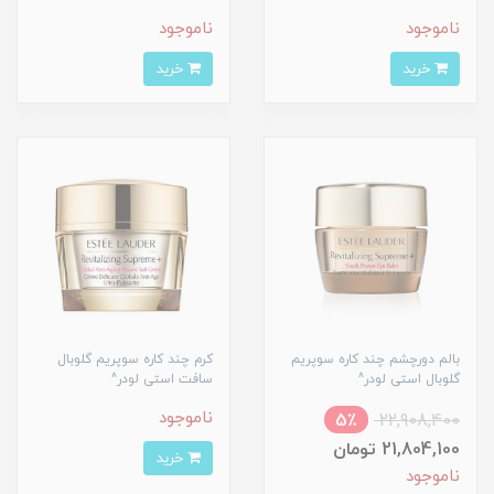
ناموجود
ناموجود
خرید
خرید
بالم دورچشم چند کاره سوپریم
کرم چند کاره سوپریم گلوبال
گلوبال استی لودر^
سافت استی لودر^
ناموجود
5٪
22,908,400
21,804,100 تومان
خرید
ناموجود