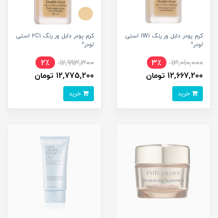
کرم پودر دابل ور رنگ 1W1 استی
کرم پودر دابل ور رنگ 2C1 استی
لودر^
لودر^
2٪
12,993,300
3٪
13,010,000
12,667,200 تومان
12,775,200 تومان
خرید
خرید