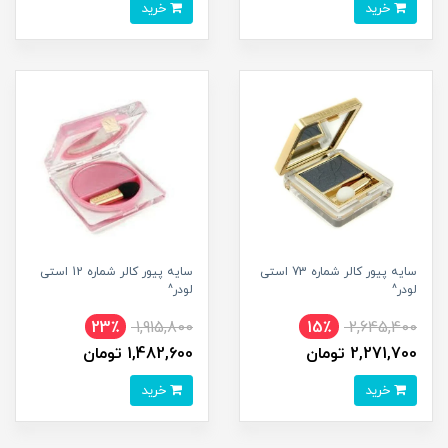
خرید
خرید
سایه پیور کالر شماره 73 استی
سایه پیور کالر شماره 12 استی
لودر^
لودر^
23٪
1,915,800
15٪
2,645,400
2,271,700 تومان
1,482,600 تومان
خرید
خرید