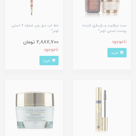
ست مراقبت و بازسازی کننده
خط لب دبل ویر شماره 7 استی
پوست استی لودر^
لودر^
ناموجود
2,887,700 تومان
ناموجود
خرید
خرید