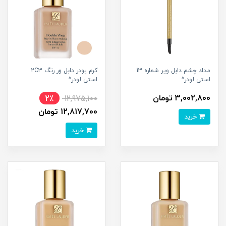
مداد چشم دابل ویر شماره 13
کرم پودر دابل ور رنگ 2C3
استی لودر^
استی لودر^
3,002,800 تومان
2٪
12,975,100
12,817,700 تومان
خرید
خرید