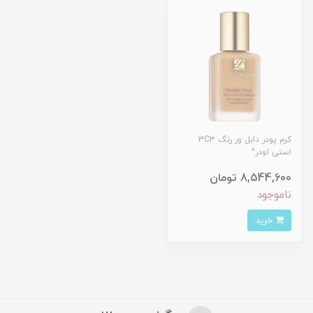
کرم پودر دابل ور رنگ 3C3
استی لودر^
8,544,600 تومان
ناموجود
خرید