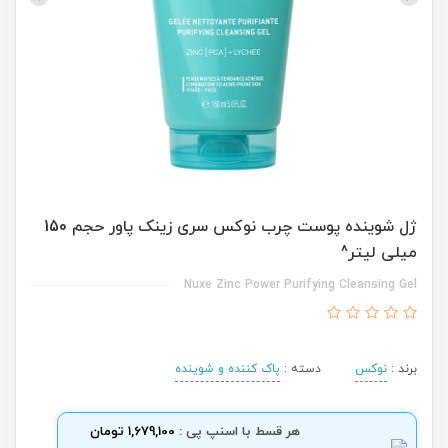
ژل شوینده پوست چرب نوکس سری زینک پاور حجم 150
میلی لیتر^
Nuxe Zinc Power Purifying Cleansing Gel
برند :
نوکس
دسته :
پاک کننده و شوینده
هر قسط با اسنپ پی :
1,679,100 تومان