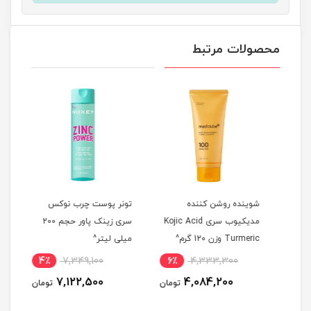
محصولات مرتبط
وست
شوینده روشن کننده
تونر پوست چرب نوکس
تونر
2 نامبوزین حجم 120
مدیکیوب سری Kojic Acid
سری زینک پاور حجم 200
Turmeric وزن 120 گرم^
میلی لیتر^
150 میلی لیتر^
4٪
7,349,100
6٪
4,333,300
9
7,122,500
4,084,200
مان
تومان
تومان