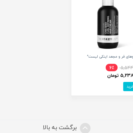
های فر و مجعد اینکی لیست^
6٪
5,544
5, تومان
برگشت به بالا