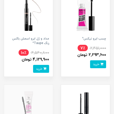
چسب ابرو نیکس^
مداد و ژل ابرو اسمش باکس
رنگ Taupe^
7٪
2,451,000
10٪
4,540,800
2,293,600 تومان
4,129,900 تومان
خرید
خرید