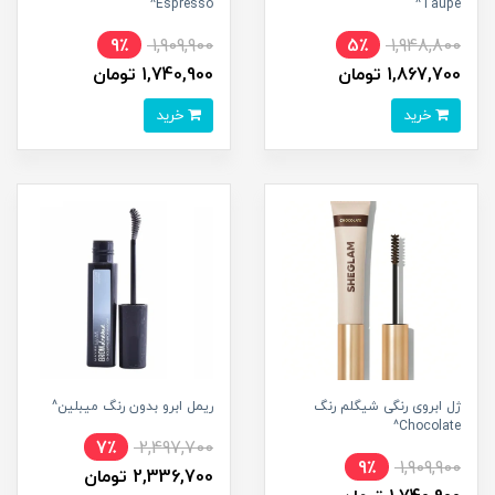
Espresso^
Taupe^
9٪
1,909,900
5٪
1,948,800
1,867,700 تومان
1,740,900 تومان
خرید
خرید
ژل ابروی رنگی شیگلم رنگ
ریمل ابرو بدون رنگ میبلین^
Chocolate^
7٪
2,497,700
9٪
1,909,900
2,336,700 تومان