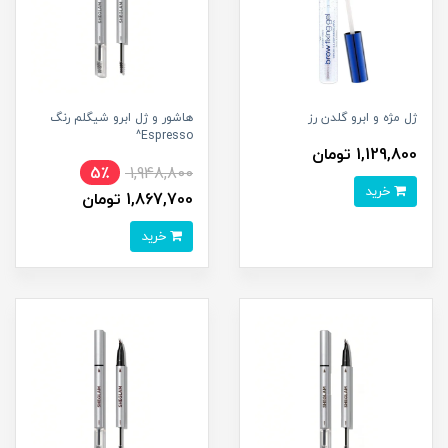
ژل مژه و ابرو گلدن رز
هاشور و ژل ابرو شیگلم رنگ
Espresso^
1,129,800 تومان
5٪
1,948,800
خرید
1,867,700 تومان
خرید