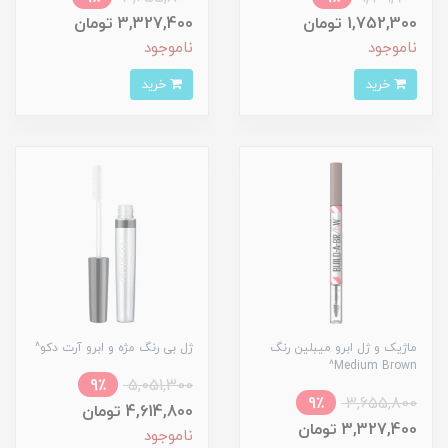
1,752,300 تومان
3,327,400 تومان
ناموجود
ناموجود
خرید
خرید
ماژیک و ژل ابرو میبلین رنگ
ژل بی رنگ مژه و ابرو آرت دکو^
Medium Brown^
9٪
5,051,300
9٪
3,655,800
4,614,800 تومان
3,327,400 تومان
ناموجود