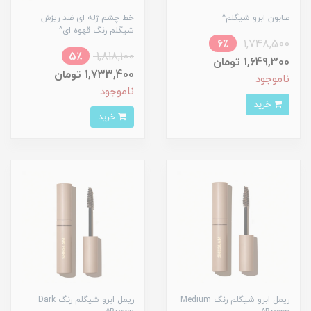
صابون ابرو شیگلم^
خط چشم ژله ای ضد ریزش
شیگلم رنگ قهوه ای^
6٪
1,748,500
5٪
1,818,100
1,649,300 تومان
1,733,400 تومان
ناموجود
ناموجود
خرید
خرید
ریمل ابرو شیگلم رنگ Medium
ریمل ابرو شیگلم رنگ Dark