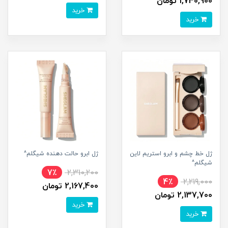
1,740,900 تومان
خرید
خرید
ژل خط چشم و ابرو استریم لاین
ژل ابرو حالت دهنده شیگلم^
شیگلم^
7٪
2,310,200
4٪
2,219,000
2,167,400 تومان
2,137,700 تومان
خرید
خرید