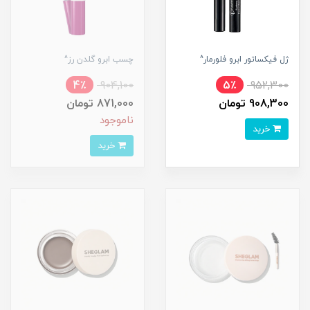
ژل فیکساتور ابرو فلورمار^
چسب ابرو گلدن رز^
4٪
904,100
5٪
952,300
908,300 تومان
871,000 تومان
ناموجود
خرید
خرید