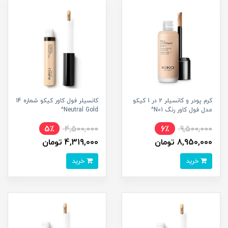
کرم پودر و کانسیلر 2 در 1 کیکو
کانسیلر فول کاور کیکو شماره 14
مدل فول کاور رنگ N01^
Neutral Gold^
5٪
4,500,000
6٪
9,500,000
8,950,000 تومان
4,319,000 تومان
خرید
خرید