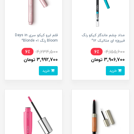
مداد چشم ماندگار کیکو رنگ
قلم ابرو کیکو سری Days in
فیروزه ای متالیک 12^
Bloom رنگ 01 Blonde^
6٪
4,234,500
6٪
4,155,600
3,906,700 تومان
3,992,700 تومان
خرید
خرید