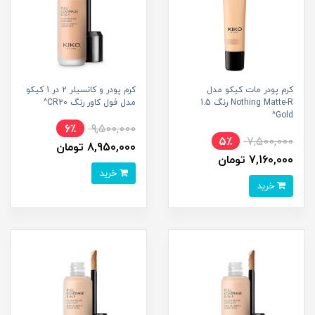
کرم پودر مات کیکو مدل
کرم پودر و کانسیلر 2 در 1 کیکو
Nothing Matte-R رنگ 1.5
مدل فول کاور رنگ CR20^
Gold^
6٪
9,500,000
5٪
7,500,000
8,950,000 تومان
7,160,000 تومان
خرید
خرید