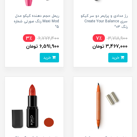
رژ مدادی و پرایمر دو سر کیکو
ریمل حجم دهنده کیکو مدل
سری Create Your Balance
Maxi Mod رنگ صورتی شماره
رنگ 03^
5^
3٪
6,772,400
7٪
3,718,900
3,467,000 تومان
6,591,900 تومان
خرید
خرید