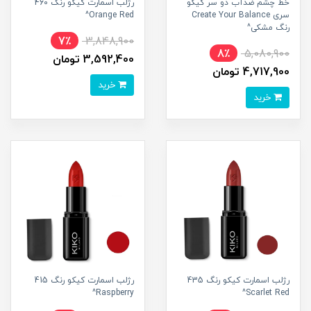
خط چشم ضدآب دو سر کیکو
رژلب اسمارت کیکو رنگ 460
سری Create Your Balance
Orange Red^
رنگ مشکی^
7٪
3,848,900
8٪
5,080,900
3,592,400 تومان
4,717,900 تومان
خرید
خرید
رژلب اسمارت کیکو رنگ 435
رژلب اسمارت کیکو رنگ 415
Raspberry^
Scarlet Red^