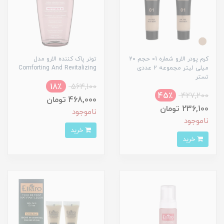
کرم پودر الارو شماره 01 حجم 20
تونر پاک کننده الارو مدل
میلی لیتر مجموعه 2 عددی
Comforting And Revitalizing
تستر
18٪
564,100
45٪
427,200
468,000 تومان
236,100 تومان
ناموجود
ناموجود
خرید
خرید