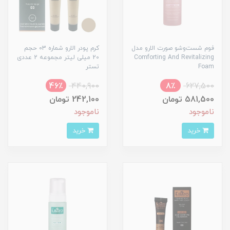
فوم شست‌وشو صورت الارو مدل
کرم پودر الارو شماره 03 حجم
Comforting And Revitalizing
20 میلی لیتر مجموعه 2 عددی
Foam
تستر
46٪
440,900
8٪
627,500
581,500 تومان
242,100 تومان
ناموجود
ناموجود
خرید
خرید