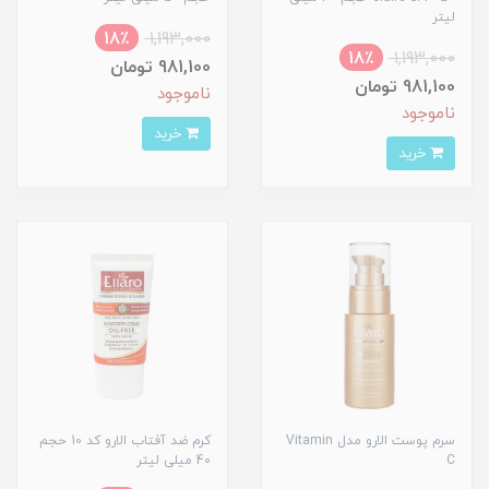
لیتر
18٪
1,193,000
18٪
1,193,000
981,100 تومان
981,100 تومان
ناموجود
ناموجود
خرید
خرید
سرم پوست الارو مدل Vitamin
کرم ضد آفتاب الارو کد 10 حجم
C
40 میلی لیتر