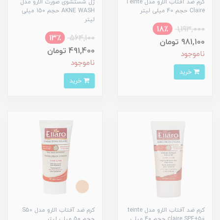
کرم ضد آفتاب الارو مدل Teinte
ژل شستشوی صورت الارو مدل
Claire حجم 40 میلی لیتر
AKNE WASH حجم 150 میلی
لیتر
18٪
1,193,000
13٪
564,100
981,100 تومان
491,400 تومان
ناموجود
ناموجود
خرید
خرید
کرم ضد آفتاب الارو مدل teinte
کرم ضد آفتاب الارو مدل S50
claire SPF+50 حجم 40 میلی
حجم 50 میلی لیتر