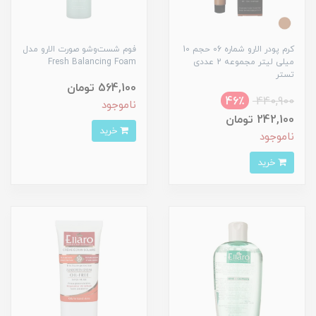
کرم پودر الارو شماره 06 حجم 10
فوم شست‌وشو صورت الارو مدل
میلی لیتر مجموعه 2 عددی
Fresh Balancing Foam
تستر
564,100 تومان
46٪
440,900
ناموجود
242,100 تومان
خرید
ناموجود
خرید