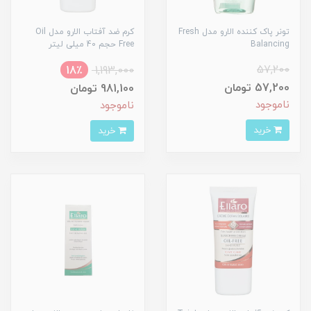
تونر پاک کننده الارو مدل Fresh
کرم ضد آفتاب الارو مدل Oil
Balancing
Free حجم 40 میلی لیتر
57,200
18٪
1,193,000
57,200 تومان
981,100 تومان
ناموجود
ناموجود
خرید
خرید