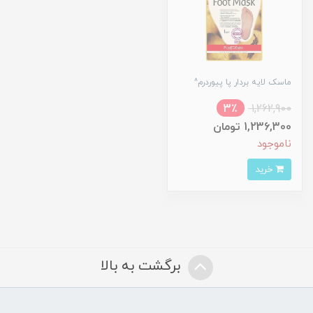
ماسک لایه بردار پا پیوردرم^
3٪
1,262,900
1,236,300 تومان
ناموجود
خرید
برگشت به بالا