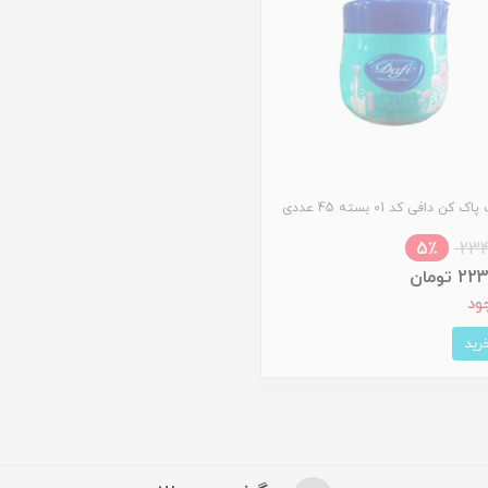
ک کن دافی کد 01 بسته 45 عددی
5٪
234
 تومان
ود