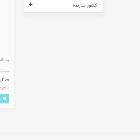
کشور سازنده
پد لاک پا
,000
223,200
ناموج
خرید