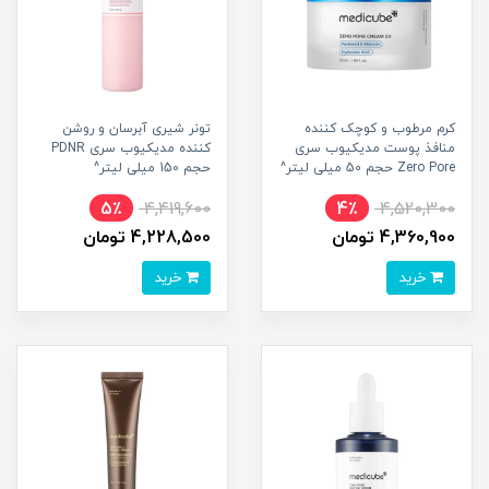
کرم مرطوب و کوچک کننده
تونر شیری آبرسان و روشن
منافذ پوست مدیکیوب سری
کننده مدیکیوب سری PDNR
Zero Pore حجم 50 میلی لیتر^
حجم 150 میلی لیتر^
5٪
4,419,600
4٪
4,520,300
4,360,900 تومان
4,228,500 تومان
خرید
خرید