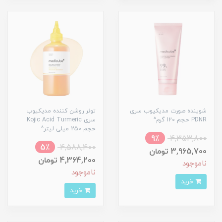
شوینده صورت مدیکیوب سری
تونر روشن کننده مدیکیوب
PDNR حجم 120 گرم^
سری Kojic Acid Turmeric
حجم 250 میلی لیتر^
9٪
4,353,800
5٪
4,588,400
3,965,700 تومان
4,364,200 تومان
ناموجود
ناموجود
خرید
خرید