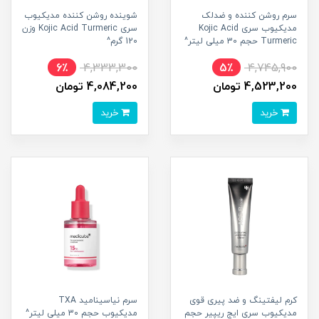
سرم روشن کننده و ضدلک
شوینده روشن کننده مدیکیوب
مدیکیوب سری Kojic Acid
سری Kojic Acid Turmeric وزن
Turmeric حجم 30 میلی لیتر^
120 گرم^
6٪
4,333,300
5٪
4,745,900
4,523,200 تومان
4,084,200 تومان
خرید
خرید
کرم لیفتینگ و ضد پیری قوی
سرم نیاسینامید TXA
مدیکیوب سری ایج ریپیر حجم
مدیکیوب حجم 30 میلی لیتر^