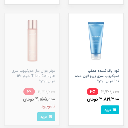
فوم پاک کننده عمقی
تونر جوان ساز مدیکیوب سری
مدیکیوب سری زیرو لاین حجم
Triple Collagen حجم 140
120 میلی لیتر^
میلی لیتر^
6٪
4,419,600
4٪
3,969,000
3,819,300 تومان
4,155,000 تومان
ناموجود
خرید
خرید