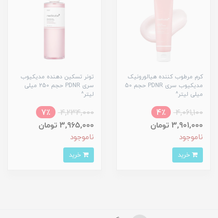
کرم مرطوب کننده هیالورونیک
تونر تسکین دهنده مدیکیوب
مدیکیوب سری PDNR حجم 50
سری PDNR حجم 250 میلی
میلی لیتر^
لیتر^
7٪
4,234,000
4٪
4,061,100
3,901,000 تومان
3,965,000 تومان
ناموجود
ناموجود
خرید
خرید