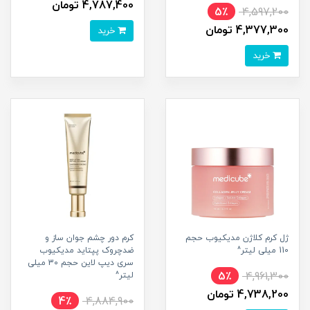
4,787,400 تومان
5٪
4,597,200
4,377,300 تومان
خرید
خرید
ژل کرم کلاژن مدیکیوب حجم
کرم دور چشم جوان ساز و
110 میلی لیتر^
ضدچروک پپتاید مدیکیوب
سری دیپ لاین حجم 30 میلی
5٪
4,961,300
لیتر^
4,738,200 تومان
4٪
4,884,900