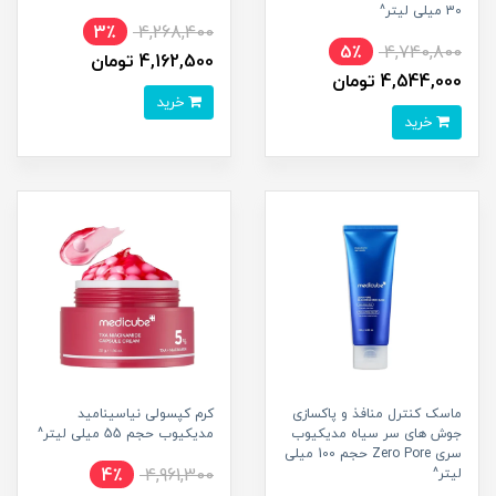
30 میلی لیتر^
3٪
4,268,400
5٪
4,740,800
4,162,500 تومان
4,544,000 تومان
خرید
خرید
ماسک کنترل منافذ و پاکسازی
کرم کپسولی نیاسینامید
جوش های سر سیاه مدیکیوب
مدیکیوب حجم 55 میلی لیتر^
سری Zero Pore حجم 100 میلی
4٪
4,961,300
لیتر^