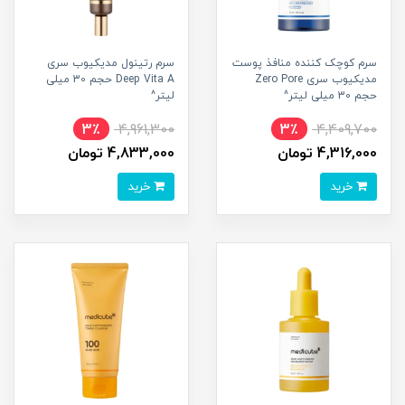
سرم کوچک کننده منافذ پوست
سرم رتینول مدیکیوب سری
مدیکیوب سری Zero Pore
Deep Vita A حجم 30 میلی
حجم 30 میلی لیتر^
لیتر^
3٪
4,961,300
3٪
4,409,700
4,316,000 تومان
4,833,000 تومان
خرید
خرید