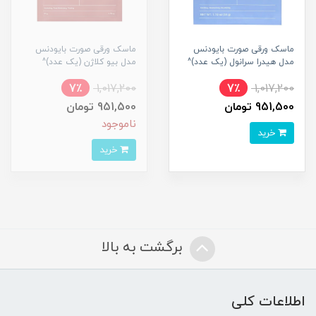
ماسک ورقی صورت بایودنس
ماسک ورقی صورت بایودنس
مدل هیدرا سرانول (یک عدد)^
مدل بیو کلاژن (یک عدد)^
7٪
1,017,200
7٪
1,017,200
951,500 تومان
951,500 تومان
ناموجود
خرید
خرید
برگشت به بالا
اطلاعات کلی