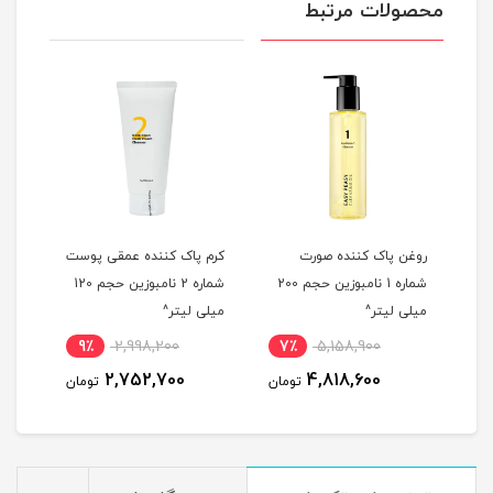
محصولات مرتبط
شن
روغن پاک کننده صورت
کرم پاک کننده عمقی پوست
شوین
شماره 1 نامبوزین حجم 200
شماره 2 نامبوزین حجم 120
میلی لیتر^
میلی لیتر^
Turmeric 
9٪
2,998,200
7٪
5,158,900
5
2,752,700
4,818,600
مان
تومان
تومان