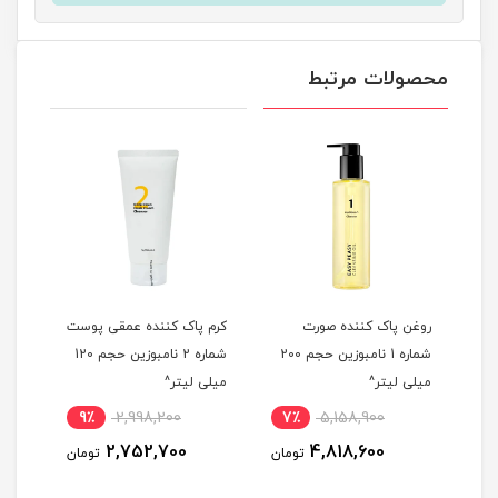
محصولات مرتبط
شن
روغن پاک کننده صورت
کرم پاک کننده عمقی پوست
شوین
شماره 1 نامبوزین حجم 200
شماره 2 نامبوزین حجم 120
میلی لیتر^
میلی لیتر^
Turmeric 
9٪
2,998,200
7٪
5,158,900
5
2,752,700
4,818,600
مان
تومان
تومان