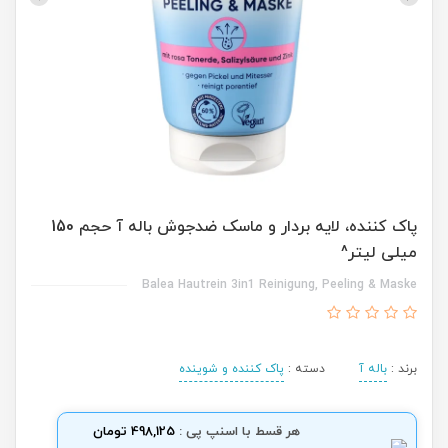
پاک کننده، لایه بردار و ماسک ضدجوش باله آ حجم 150
میلی لیتر^
Balea Hautrein 3in1 Reinigung, Peeling & Maske
برند :
باله آ
دسته :
پاک کننده و شوینده
هر قسط با اسنپ پی :
498,125 تومان