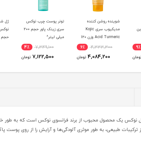
شوینده روشن کننده
تونر پوست چرب نوکس
ژل شو
مبوزین
مدیکیوب سری Kojic
سری زینک پاور حجم 200
نوکس 
Acid Turmeric وزن 120
میلی لیتر^
حجم 150 میلی لیتر^
گرم^
4٪
7,349,100
6٪
4,333,300
9٪
7,122,500
4,084,200
ومان
تومان
تومان
میل نوکس یک محصول محبوب از برند فرانسوی نوکس است که به طور
ز ترکیبات طبیعی، به طور موثری آلودگی‌ها و آرایش را از روی پوست پ