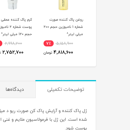
ر شیری آبرسان و روشن
روغن پاک کننده صورت
کرم پاک کننده عمقی
ده مدیکیوب سری
شماره 1 نامبوزین حجم 200
پوست شماره 2 نا
PDNR حجم 150 میلی
میلی لیتر^
حجم 120 میلی لیتر^
ر^
2,998,200
7٪
5,158,900
5٪
4,419,600
2,752,700
4,818,600
4,228,500
تومان
تومان
ت
توضیحات تکمیلی
دیدگاه‌ها
ژل پاک کننده و آرایش پاک کن صورت ریو د 
شده است. این ژل با فرمولاسیون ملایم و غنی ا
پوست شود.