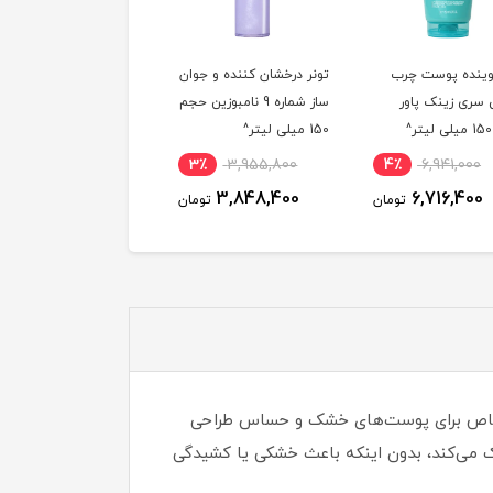
ینده پوست چرب
تونر درخشان کننده و جوان
فوم پاک کننده صورت س
سری زینک پاور
ساز شماره 9 نامبوزین حجم
گل حاوی ویتامین سی
150 میلی لیتر^
حجم 150 میلی لیتر
6٪
542,700
3٪
3,955,800
4٪
6,941,000
511,800
3,848,400
6,716,400
تومان
تومان
توم
 خاص برای پوست‌های خشک و حساس طراحی
اک می‌کند، بدون اینکه باعث خشکی یا کشیدگی