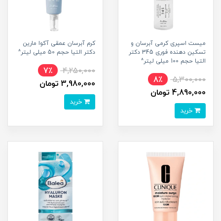
میست اسپری کرمی آبرسان و
کرم آبرسان عمقی آکوا مارین
تسکین دهنده فوری 345 دکتر
دکتر التیا حجم 50 میلی لیتر^
التیا حجم 100 میلی لیتر^
7٪
4,250,000
8٪
5,300,000
3,980,000 تومان
4,890,000 تومان
خرید
خرید