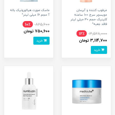
مرطوب کننده و آبرسان
ماسک صورت هیالورونیک باله
مویسچر سرج 100 ساعته
آ حجم 16 میلی لیتر^
کلینیک حجم 30 میلی لیتر
10٪
825,600
فاقد جعبه^
750,600 تومان
12٪
3,528,000
3,114,700 تومان
خرید
خرید