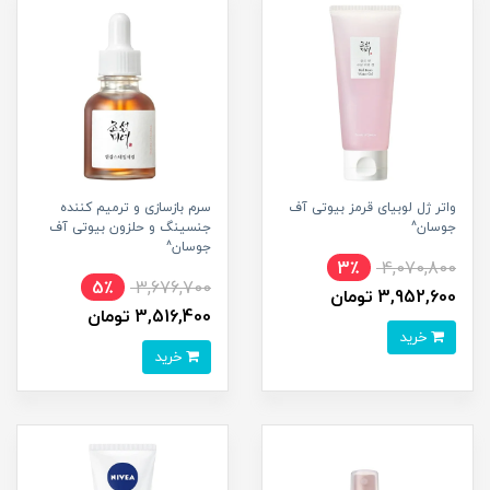
واتر ژل لوبیای قرمز بیوتی آف
سرم بازسازی و ترمیم کننده
جوسان^
جنسینگ و حلزون بیوتی آف
جوسان^
3٪
4,070,800
5٪
3,676,700
3,952,600 تومان
3,516,400 تومان
خرید
خرید