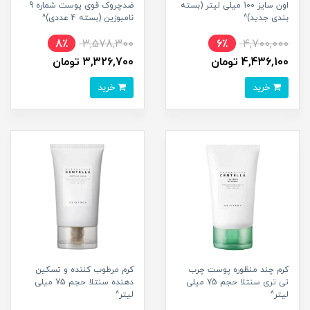
اون سایز 100 میلی لیتر (بسته
ضدچروک قوی پوست شماره 9
بندی جدید)^
نامبوزین (بسته 4 عددی)^
8٪
3,578,300
6٪
4,700,000
4,436,100 تومان
3,326,700 تومان
خرید
خرید
کرم چند منظوره پوست چرب
کرم مرطوب کننده و تسکین
تی تری سنتلا حجم 75 میلی
دهنده سنتلا حجم 75 میلی
لیتر^
لیتر^