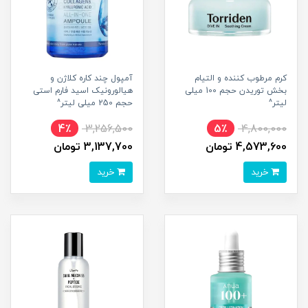
کرم مرطوب کننده و التیام
آمپول چند کاره کلاژن و
بخش توریدن حجم 100 میلی
هیالورونیک اسید فارم استی
لیتر^
حجم 250 میلی لیتر^
4٪
3,256,500
5٪
4,800,000
4,573,600 تومان
3,137,700 تومان
خرید
خرید