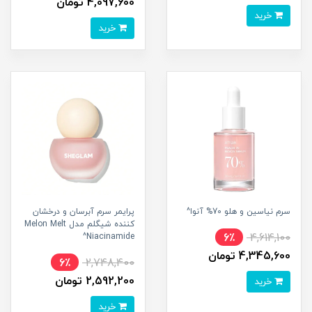
4,097,600 تومان
خرید
خرید
سرم نیاسین و هلو 70% آنوا^
پرایمر سرم آبرسان و درخشان
کننده شیگلم مدل Melon Melt
6٪
4,614,100
Niacinamide^
4,345,600 تومان
6٪
2,748,400
2,592,200 تومان
خرید
خرید