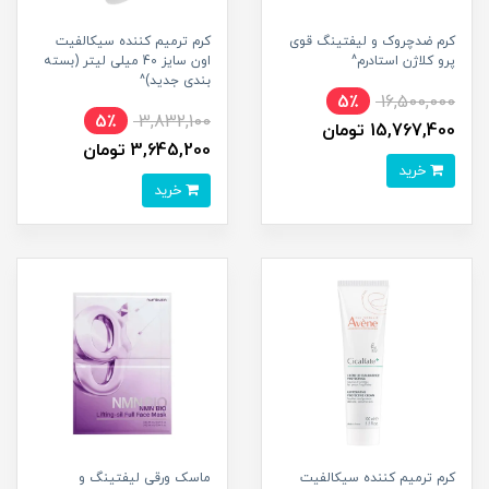
کرم ضدچروک و لیفتینگ قوی
كرم ترمیم کننده سيكالفیت
پرو کلاژن استادرم^
اون سایز 40 میلی لیتر (بسته
بندی جدید)^
5٪
16,500,000
5٪
3,832,100
15,767,400 تومان
3,645,200 تومان
خرید
خرید
كرم ترمیم کننده سيكالفیت
ماسک ورقی لیفتینگ و