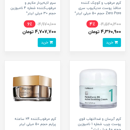
کرم مرطوب و کوچک کننده
سرم لایه‌بردار ملایم و
منافذ پوست مدیکیوب سری
مرطوب‌کننده شماره 4 نامبوزین
Zero Pore حجم 50 میلی لیتر^
حجم 30 میلی لیتر^
6٪
4,970,100
4٪
4,520,300
4,360,900 تومان
4,707,700 تومان
خرید
خرید
کرم آبرسان و ضدالتهاب قوی
کرم مرطوب‌کننده 24 ساعته
پوست چرب شماره 1 نامبوزین
پرایم حجم 50 میلی لیتر
حجم 80 میلی لیتر^