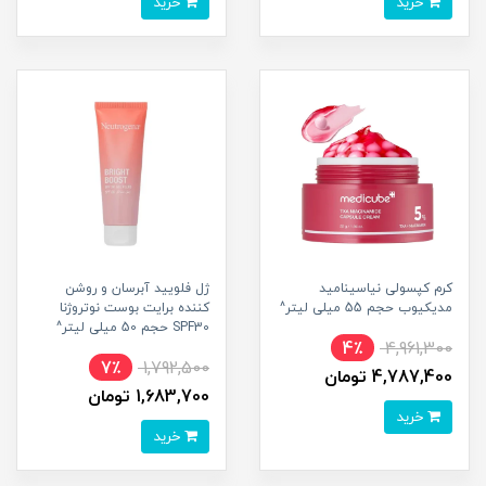
خرید
خرید
کرم کپسولی نیاسینامید
ژل فلویید آبرسان و روشن
مدیکیوب حجم 55 میلی لیتر^
کننده برایت بوست نوتروژنا
SPF30 حجم 50 میلی لیتر^
4٪
4,961,300
7٪
1,792,500
4,787,400 تومان
1,683,700 تومان
خرید
خرید