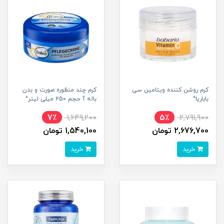
کرم روشن کننده ویتامین سی
کرم چند منظوره صورت و بدن
باباریا^
باله آ حجم 250 میلی لیتر^
7٪
1,649,200
5٪
2,791,900
2,676,700 تومان
1,540,100 تومان
خرید
خرید