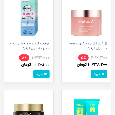
ژل کرم کلاژن مدیکیوب حجم
مرطوب کننده ضد جوش باله آ
110 میلی لیتر^
حجم 50 میلی لیتر^
8٪
1,433,300
5٪
4,961,300
4,738,200 تومان
1,320,400 تومان
خرید
خرید