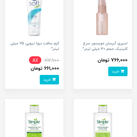
اسپری آبرسان مویسچر سرج
کرم سافت نیوا تیوپی 75 میلی
کلینیک حجم 30 میلی لیتر^
لیتر^
766,000 تومان
8٪
712,900
661,000 تومان
خرید
خرید