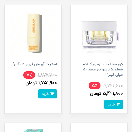
کرم ضد لک و ترمیم کننده
استیک آبرسان فوری شیگلم^
شماره 5 نامبوزین حجم 50
7٪
1,876,700
میلی لیتر^
1,751,900 تومان
5٪
5,726,600
5,491,800 تومان
خرید
خرید