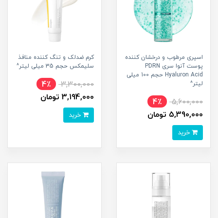
اسپری مرطوب و درخشان کننده
کرم ضدلک و تنگ کننده منافذ
پوست آنوا سری PDRN
سلیمکس حجم 35 میلی لیتر^
Hyaluron Acid حجم 100 میلی
4٪
3,300,000
لیتر^
3,194,000 تومان
4٪
5,600,000
5,390,000 تومان
خرید
خرید