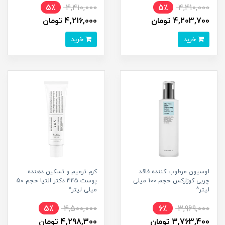
5٪
4,410,000
5٪
4,410,000
4,203,700 تومان
4,216,000 تومان
خرید
خرید
لوسیون مرطوب کننده فاقد
کرم ترمیم و تسکین دهنده
چربی کوزارکس حجم 100 میلی
پوست 345 دکتر التیا حجم 50
لیتر^
میلی لیتر^
5٪
4,500,000
6٪
3,969,000
3,763,400 تومان
4,298,300 تومان