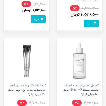
5٪
1,171,600
5٪
4,767,300
1,113,100 تومان
4,536,500 تومان
خرید
خرید
آمپول روشن کننده و ضدلک
کرم لیفتینگ و ضد پیری قوی
پوست سنتلا Skin 1004 حجم
مدیکیوب سری ایج ریپیر حجم
100 میلی لیتر^
30 میلی لیتر^
5٪
4,740,800
6٪
4,652,100