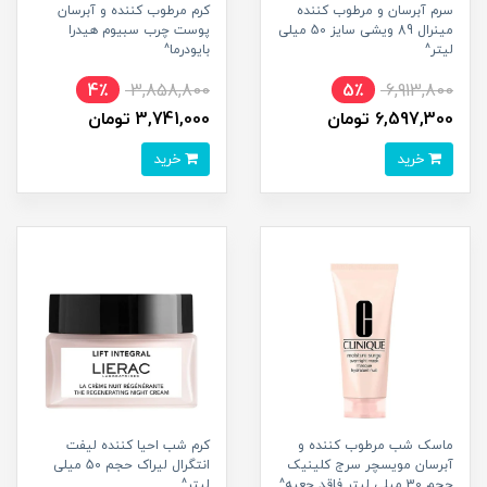
سرم آبرسان و مرطوب کننده
کرم مرطوب کننده و آبرسان
مینرال 89 ویشی سایز 50 میلی
پوست چرب سبیوم هیدرا
لیتر^
بایودرما^
4٪
3,858,800
5٪
6,913,800
6,597,300 تومان
3,741,000 تومان
خرید
خرید
ماسک شب مرطوب کننده و
کرم شب احیا کننده لیفت
آبرسان مویسچر سرج کلینیک
انتگرال لیراک حجم 50 میلی
حجم 30 میلی لیتر فاقد جعبه^
لیتر^