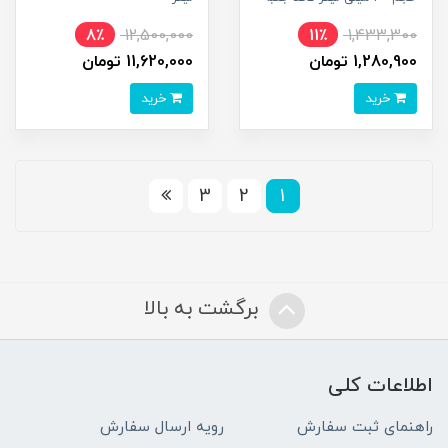
8٪
12,500,000
11٪
1,433,300
1,280,900 تومان
11,620,000 تومان
خرید
خرید
3
2
1
برگشت به بالا
اطلاعات کلی
راهنمای ثبت سفارش
رویه ارسال سفارش