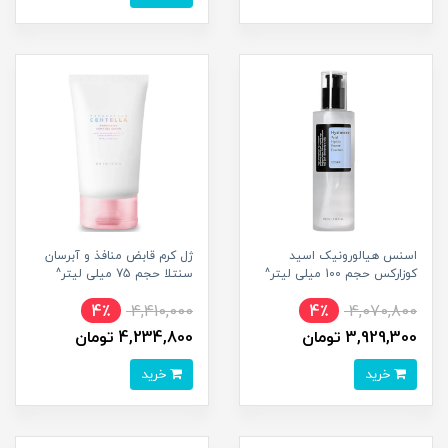
اسنس هیالورونیک اسید
ژل کرم قابض منافذ و آبرسان
کوزارکس حجم 100 میلی لیتر^
سنتلا حجم 75 میلی لیتر^
4٪
4,410,000
4٪
4,070,800
3,929,300 تومان
4,234,800 تومان
خرید
خرید