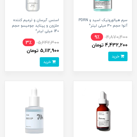
سرم هیالورونیک اسید و PDRN
اسنس آبرسان و ترمیم کننده
آنوا حجم 30 میلی لیتر^
حلزون و پپتاید جومیسو حجم
140 میلی لیتر^
9٪
4,870,400
3٪
5,242,300
4,432,200 تومان
5,112,900 تومان
خرید
خرید