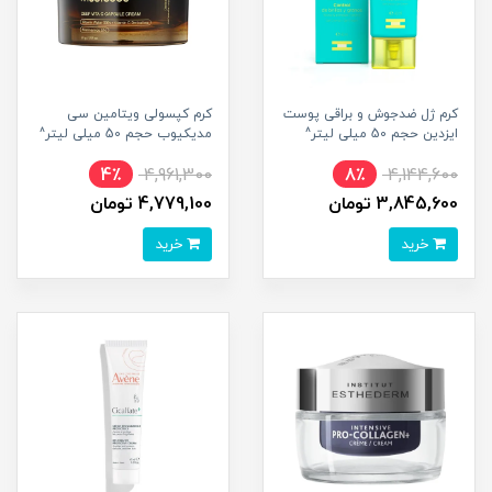
کرم ژل ضدجوش و براقی پوست
کرم کپسولی ویتامین سی
ایزدین حجم 50 میلی لیتر^
مدیکیوب حجم 50 میلی لیتر^
4٪
4,961,300
8٪
4,144,600
3,845,600 تومان
4,779,100 تومان
خرید
خرید