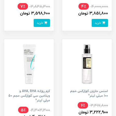
7٪
3,838,300
4٪
4,000,000
3,851,800 تومان
3,598,600 تومان
خرید
خرید
اسنس حلزون کوزارکس حجم
کرم روزانه AHA, BHA و
100 میلی لیتر^
ویتامین سی کوزارکس حجم 50
میلی لیتر^
6٪
3,417,800
5٪
4,303,300
3,222,900 تومان