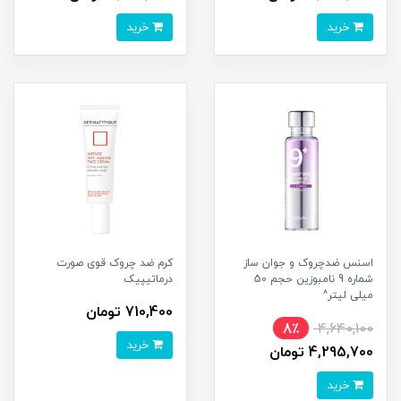
خرید
خرید
اسنس ضدچروک و جوان ساز
کرم ضد چروک قوی صورت
شماره 9 نامبوزین حجم 50
درماتیپیک
میلی لیتر^
710,400 تومان
8٪
4,640,100
خرید
4,295,700 تومان
خرید