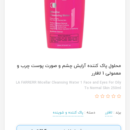
محلول پاک کننده آرایش چشم و صورت پوست چرب و
معمولی 1 لافارر
LA FARRERR Micellar Cleansing Water 1 Face and Eyes For Oily
To Normal Skin 250ml
برند :
لافارر
دسته :
پاک کننده و شوینده