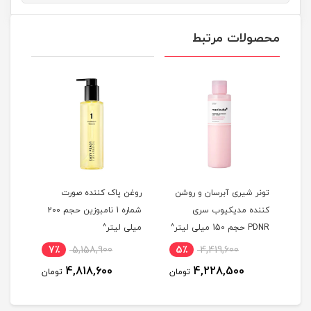
محصولات مرتبط
تونر شیری آبرسان و روشن
روغن پاک کننده صورت
کرم پ
کننده مدیکیوب سری
شماره 1 نامبوزین حجم 200
PDNR حجم 150 میلی لیتر^
میلی لیتر^
میلی ل
7٪
5,158,900
5٪
4,419,600
4,818,600
4,228,500
تومان
تومان