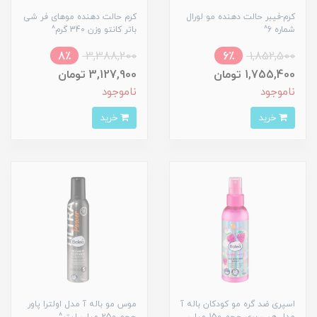
کرم-فیبر حالت دهنده مو لورال
کرم حالت دهنده موهای فر شی
شماره 6^
باتر کانتو وزن 340 گرم^
8٪
3,388,200
6٪
1,852,500
1,755,400 تومان
3,127,900 تومان
ناموجود
ناموجود
خرید
خرید
اسپری ضد گره مو کودکان باله آ
موس مو باله آ مدل اولترا پاور
مدل هپی بری حجم 150 میلی
حجم 250 میلی لیتر^