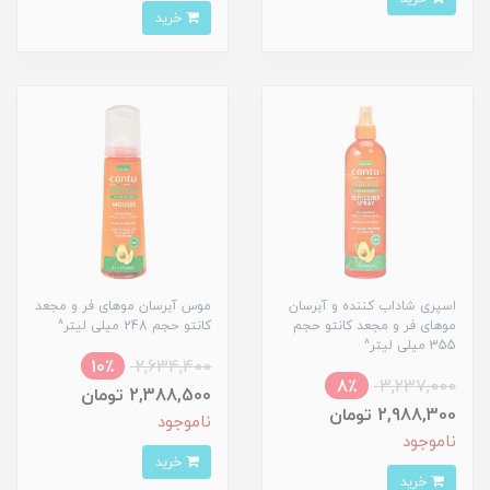
خرید
اسپری شاداب کننده و آبرسان
موس آبرسان موهای فر و مجعد
موهای فر و مجعد کانتو حجم
کانتو حجم 248 میلی لیتر^
355 میلی لیتر^
10٪
2,634,400
8٪
3,237,000
2,388,500 تومان
2,988,300 تومان
ناموجود
ناموجود
خرید
خرید