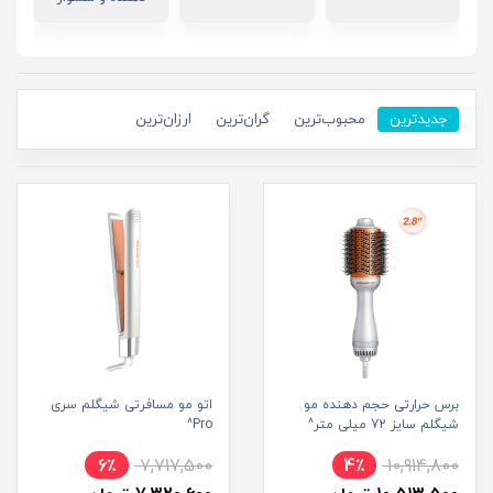
جدیدترین
محبوب‌ترین
گران‌ترین
ارزان‌ترین
برس حرارتی حجم دهنده مو
اتو مو مسافرتی شیگلم سری
شیگلم سایز 72 میلی متر^
Pro^
6٪
7,717,500
4٪
10,914,800