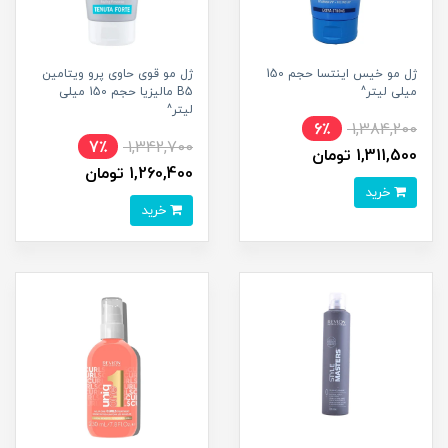
ژل مو خیس اینتسا حجم 150
ژل مو قوی حاوی پرو ویتامین
میلی لیتر^
B5 مالیزیا حجم 150 میلی
لیتر^
6٪
1,384,200
7٪
1,342,700
1,311,500 تومان
1,260,400 تومان
خرید
خرید