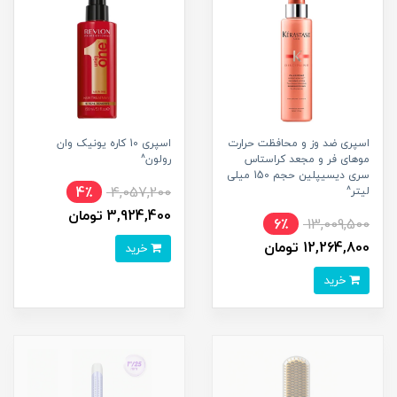
اسپری ضد وز و محافظت حرارت
اسپری 10 کاره یونیک وان
موهای فر و مجعد کراستاس
رولون^
سری دیسیپلین حجم 150 میلی
4٪
4,057,200
لیتر^
3,924,400 تومان
6٪
13,009,500
12,264,800 تومان
خرید
خرید