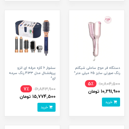
دستگاه فر موج ساحلی شیگلم
سشوار 6 کاره حرفه ای انزو
رنگ صورتی سایز 25 میلی متر^
پروفشنال مدل 4133 رنگ سرمه
ای^
5٪
10,804,500
7٪
16,843,900
10,291,900 تومان
15,774,500 تومان
خرید
خرید