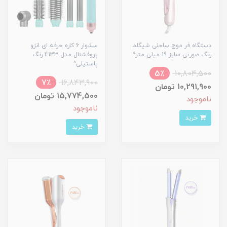
دستگاه فر موج ساحلی شیگلم
سشوار 6 کاره حرفه ای انزو
رنگ صورتی سایز 19 میلی متر^
پروفشنال مدل 4133 رنگ
پاستیلی^
5٪
10,804,500
7٪
16,843,900
10,291,900 تومان
15,774,500 تومان
ناموجود
ناموجود
خرید
خرید