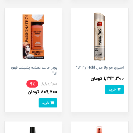
اسپری مو ولا مدل Shiny Hold^
پودر حالت دهنده پشینت قهوه
ای^
1,293,300 تومان
9٪
880,900
خرید
809,700 تومان
خرید