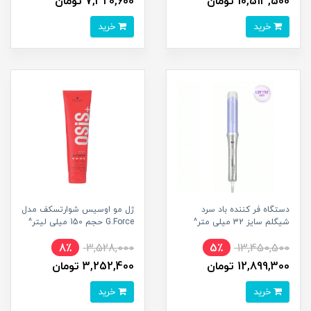
10,513,500 تومان
7,320,600 تومان
خرید
خرید
دستگاه فر کننده باد سرد
ژل مو اوسیس شوارتسکف مدل
شیگلم سایز 32 میلی متر^
G.Force حجم 150 میلی لیتر^
8٪
3,528,000
5٪
13,450,500
12,899,300 تومان
3,252,400 تومان
خرید
خرید