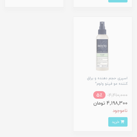
اسپری حجم دهنده و براق
کننده مو فیتو ولوم^
5٪
4,410,000
4,198,300 تومان
ناموجود
خرید