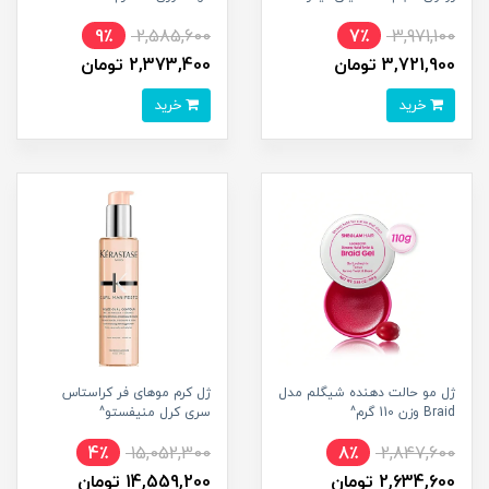
9٪
2,585,600
7٪
3,971,100
3,721,900 تومان
2,373,400 تومان
خرید
خرید
ژل مو حالت دهنده شیگلم مدل
ژل کرم موهای فر کراستاس
Braid وزن 110 گرم^
سری کرل منیفستو^
4٪
15,052,300
8٪
2,847,600
2,634,600 تومان
14,559,200 تومان