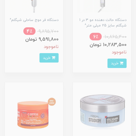
دستگاه حالت دهنده مو 3 در 1
دستگاه فر موج ساحلی شیگلم^
شیگلم سایز 25 میلی متر^
4٪
9,895,700
6٪
10,865,400
9,591,800 تومان
10,283,500 تومان
ناموجود
ناموجود
خرید
خرید