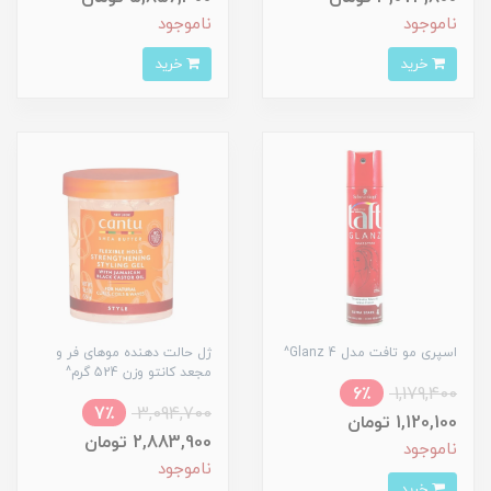
ناموجود
ناموجود
خرید
خرید
اسپری مو تافت مدل Glanz 4^
ژل حالت دهنده موهای فر و
مجعد کانتو وزن 524 گرم^
6٪
1,179,400
7٪
3,094,700
1,120,100 تومان
2,883,900 تومان
ناموجود
ناموجود
خرید