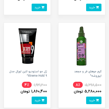
خرید
خرید
کرم موهای فر و مجعد
ژل مو استودیو لاین لورال مدل
ایوروشه^
Xtreme Hold 9^
4٪
1,921,200
8٪
5,698,500
5,280,000 تومان
1,860,400 تومان
خرید
خرید