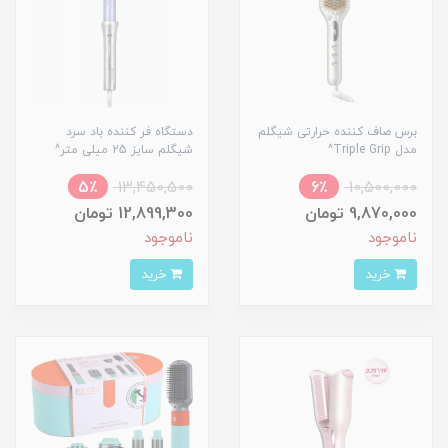
برس صاف کننده حرارتی شیگلم
دستگاه فر کننده باد سرد
مدل Triple Grip^
شیگلم سایز 25 میلی متر^
5٪
13,450,500
6٪
10,500,000
9,870,000 تومان
12,899,300 تومان
ناموجود
ناموجود
خرید
خرید