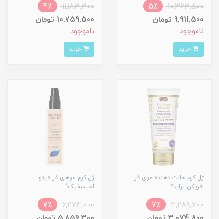
4٪
11,183,300
5٪
10,363,500
9,911,500 تومان
10,759,500 تومان
ناموجود
ناموجود
خرید
خرید
ژل کرم حالت دهنده موی فر
ژل کرم موهای فر فیتو
افریکن پراید^
اسپسفیک^
7٪
6,274,000
7٪
3,289,700
3,074,800 تومان
5,856,300 تومان