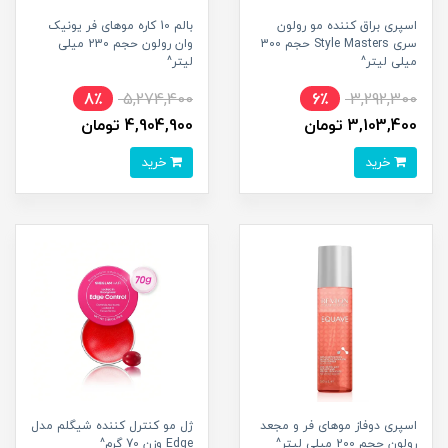
اسپری براق کننده مو رولون
بالم 10 کاره موهای فر یونیک
سری Style Masters حجم 300
وان رولون حجم 230 میلی
میلی لیتر^
لیتر^
8٪
5,274,400
6٪
3,292,300
3,103,400 تومان
4,904,900 تومان
خرید
خرید
اسپری دوفاز موهای فر و مجعد
ژل مو کنترل کننده شیگلم مدل
رولون حجم 200 میلی لیتر^
Edge وزن 70 گرم^