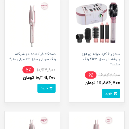
سشوار 6 کاره حرفه ای انزو
دستگاه فر کننده مو شیگلم
پروفشنال مدل 4133 رنگ
رنگ صورتی سایز 32 میلی متر^
سفید^
5٪
10,914,800
6٪
16,843,900
10,391,200 تومان
15,884,700 تومان
خرید
خرید