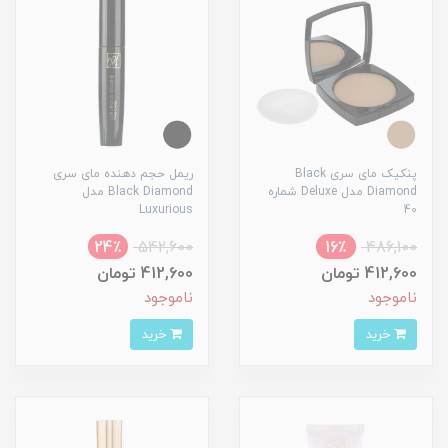
پنکیک مای سری Black
ریمل حجم دهنده مای سری
Diamond مدل Deluxe شماره
Black Diamond مدل
Luxurious
40
24٪
542,600
16٪
486,100
412,600 تومان
412,600 تومان
ناموجود
ناموجود
خرید
خرید