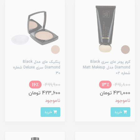
کرم پودر مای سری Black
پنکیک مای مدل Black
Diamond مدل Matt Makeup
Diamond سری Deluxe شماره
شماره 02
30
16٪
499,900
13٪
491,800
431,000 تومان
423,600 تومان
ناموجود
ناموجود
خرید
خرید