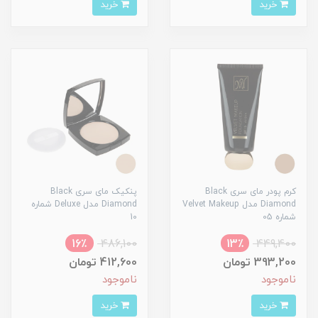
خرید
خرید
کرم پودر مای سری Black
پنکیک مای سری Black
Diamond مدل Velvet Makeup
Diamond مدل Deluxe شماره
شماره 05
10
16٪
486,100
13٪
449,400
393,200 تومان
412,600 تومان
ناموجود
ناموجود
خرید
خرید