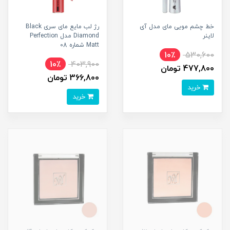
خط چشم مویی مای مدل آی
رژ لب مایع مای سری Black
لاینر
Diamond مدل Perfection
Matt شماره 08
10٪
530,600
10٪
403,900
477,800 تومان
366,800 تومان
خرید
خرید