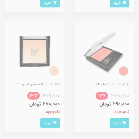
خرید
خرید
رژ گونه مای شماره 09
پنکیک دوکاره مای شماره 11
13٪
309,800
13٪
330,500
290,000 تومان
270,000 تومان
ناموجود
ناموجود
خرید
خرید