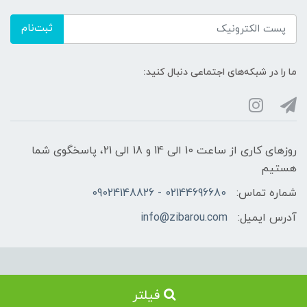
ثبت‌نام
ما را در شبکه‌های اجتماعی دنبال کنید:
روزهای کاری از ساعت 10 الی 14 و 18 الی 21، پاسخگوی شما
هستیم
شماره تماس:
02144696680 - 09024148826
آدرس ایمیل:
info@zibarou.com
استفاده از مطالب فروشگاه زیبارو فقط برای مقاصد غیرتجاری و با ذکر منبع
فیلتر
بلامانع است. کلیه حقوق این سایت متعلق به فروشگاه زیبارو می‌باشد.