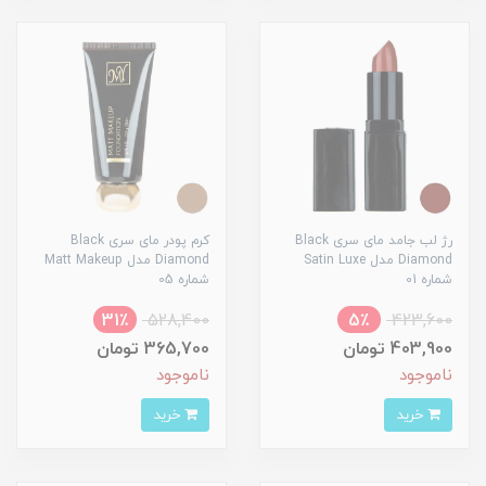
رژ لب جامد مای سری Black
کرم پودر مای سری Black
Diamond مدل Satin Luxe
Diamond مدل Matt Makeup
شماره 01
شماره 05
31٪
528,400
5٪
423,600
403,900 تومان
365,700 تومان
ناموجود
ناموجود
خرید
خرید