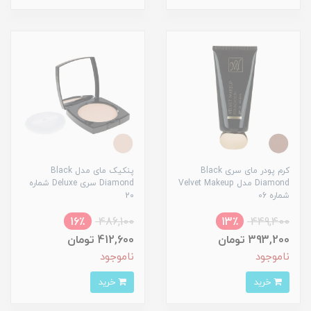
کرم پودر مای سری Black
پنکیک مای مدل Black
Diamond مدل Velvet Makeup
Diamond سری Deluxe شماره
شماره 06
20
16٪
486,100
13٪
449,400
393,200 تومان
412,600 تومان
ناموجود
ناموجود
خرید
خرید