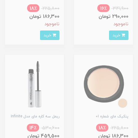
18٪
225,800
16٪
341,900
290,000 تومان
186,300 تومان
ناموجود
ناموجود
خرید
خرید
پنکیک مای شماره 01
ریمل سه کاره مای مدل Infinite
14٪
530,600
18٪
225,800
186,300 تومان
459,500 تومان