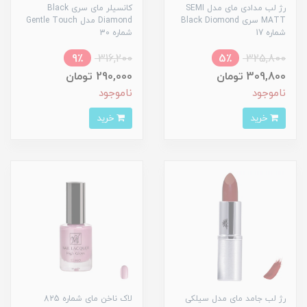
رژ لب مدادی مای مدل SEMI
کانسیلر مای سری Black
MATT سری Black Diomond
Diamond مدل Gentle Touch
شماره 17
شماره 30
9٪
316,200
5٪
325,800
309,800 تومان
290,000 تومان
ناموجود
ناموجود
خرید
خرید
رژ لب جامد مای مدل سیلکی
لاک ناخن مای شماره 825