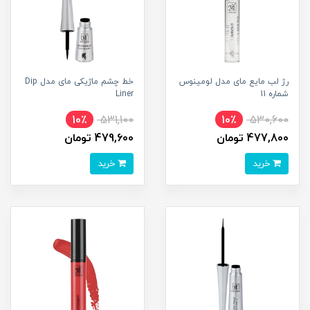
رژ لب مایع مای مدل لومینوس
خط چشم ماژیکی مای مدل Dip
شماره 11
Liner
10٪
531,100
10٪
530,600
477,800 تومان
479,600 تومان
خرید
خرید