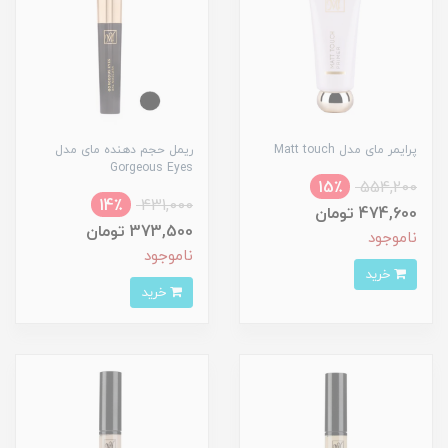
پرایمر مای مدل Matt touch
ریمل حجم دهنده مای مدل
Gorgeous Eyes
15٪
554,200
14٪
431,000
474,600 تومان
373,500 تومان
ناموجود
ناموجود
خرید
خرید