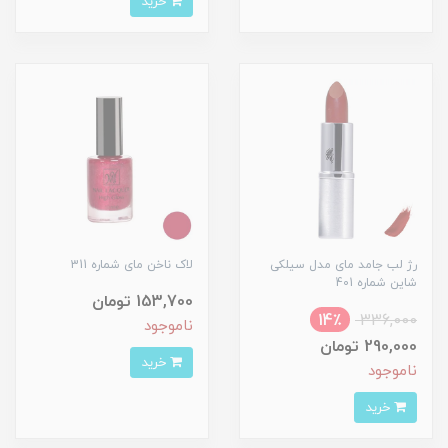
خرید
رژ لب جامد مای مدل سیلکی
لاک ناخن مای شماره 311
شاین شماره 401
153,700 تومان
14٪
336,000
ناموجود
290,000 تومان
خرید
ناموجود
خرید