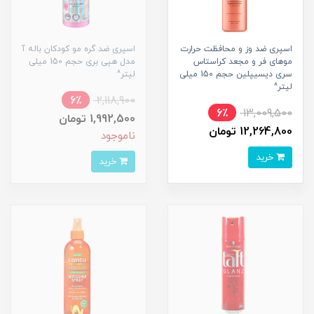
اسپری ضد وز و محافظت حرارت
اسپری ضد گره مو کودکان باله آ
موهای فر و مجعد کراستاس
مدل هپی بری حجم 150 میلی
سری دیسیپلین حجم 150 میلی
لیتر^
لیتر^
6٪
2,118,900
6٪
13,009,500
1,992,500 تومان
12,264,800 تومان
ناموجود
خرید
خرید