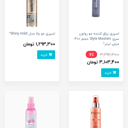
اسپری براق کننده مو رولون
اسپری مو ولا مدل Shiny Hold^
سری Style Masters حجم 300
1,293,300 تومان
میلی لیتر^
6٪
3,292,300
خرید
3,103,400 تومان
خرید