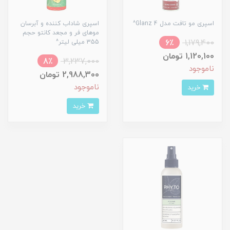
اسپری مو تافت مدل Glanz 4^
اسپری شاداب کننده و آبرسان
موهای فر و مجعد کانتو حجم
6٪
1,179,400
355 میلی لیتر^
1,120,100 تومان
8٪
3,237,000
ناموجود
2,988,300 تومان
ناموجود
خرید
خرید