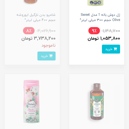
ژل دوش باله آ مدل Sweet
شامپو بدن نارگیل ایوروشه
Olive حجم 300 میلی لیتر^
حجم 400 میلی لیتر^
8٪
4,026,900
9٪
1,148,700
1,053,800 تومان
3,738,200 تومان
ناموجود
خرید
خرید