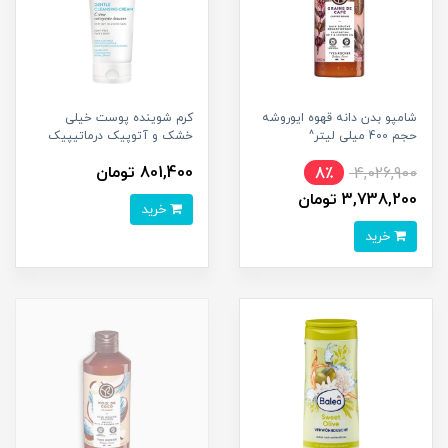
شامپو بدن دانه قهوه ایوروشه
کرم شوینده پوست خیلی
حجم 400 میلی لیتر^
خشک و آتوپیک درماتیپیک
801,400 تومان
8٪
4,026,900
3,738,200 تومان
خرید
خرید