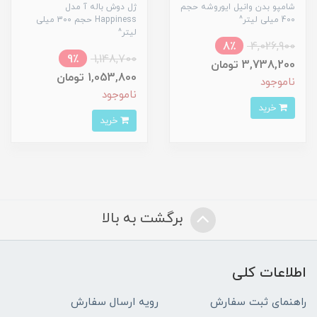
شامپو بدن وانیل ایوروشه حجم
ژل دوش باله آ مدل
400 میلی لیتر^
Happiness حجم 300 میلی
لیتر^
8٪
4,026,900
9٪
1,148,700
3,738,200 تومان
1,053,800 تومان
ناموجود
ناموجود
خرید
خرید
برگشت به بالا
اطلاعات کلی
راهنمای ثبت سفارش
رویه ارسال سفارش