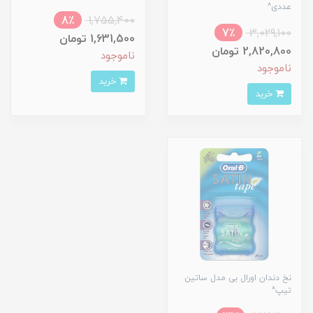
عددی^
8٪
1,755,400
7٪
3,029,100
1,631,500 تومان
2,820,800 تومان
ناموجود
ناموجود
خرید
خرید
نخ دندان اورال بی مدل ساتین
تیپ^