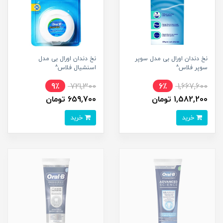
نخ دندان اورال بی مدل سوپر
نخ دندان اورال بی مدل
سوپر فلاس^
اسنشیال فلاس^
9٪
721,300
6٪
1,667,600
1,582,200 تومان
659,700 تومان
خرید
خرید