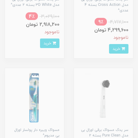
مدل Cross Action بسته 4
مدل 3D White بسته 2 عددی^
عددی^
4٪
3,029,100
9٪
4,717,100
2,918,200 تومان
4,299,600 تومان
ناموجود
ناموجود
خرید
خرید
سر یدک مسواک برقی اورال بی
مسواک ویبره دار پولسار اورال
مدل Pure Clean بسته 2
بی مدیوم^