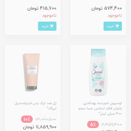
574,400 تومان
415,700 تومان
ناموجود
ناموجود
خرید
خرید
لوسیون شوینده بهداشتی
ژل ضد ترک بدن فیتولستیل
بانوان فاقد اسانس جسا حجم
لیراک^
300 میلی لیتر^
10٪
13,060,500
5٪
2,359,300
11,859,900 تومان