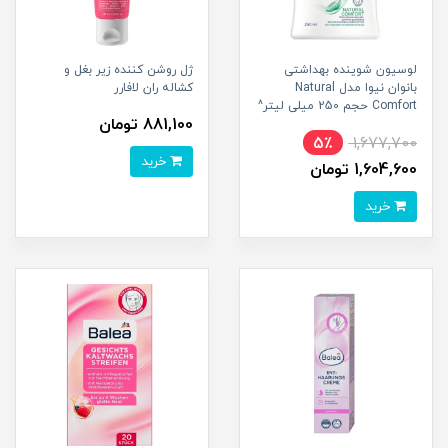
لوسیون شوینده بهداشتی
ژل روشن کننده زیر بغل و
بانوان نیوا مدل Natural
کشاله ران لافارر
Comfort حجم 250 میلی لیتر^
881,100 تومان
5٪
1,677,700
خرید
1,604,600 تومان
خرید