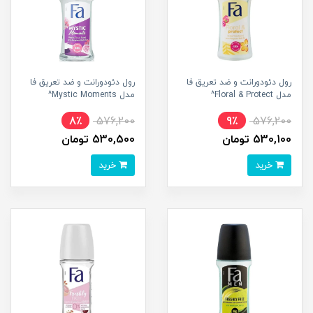
رول دئودورانت و ضد تعریق فا
رول دئودورانت و ضد تعریق فا
مدل Floral & Protect^
مدل Mystic Moments^
8٪
576,200
9٪
576,200
530,100 تومان
530,500 تومان
خرید
خرید