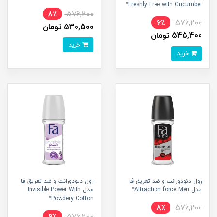
Freshly Free with Cucumber^
8٪
576,200
6٪
576,200
530,500 تومان
545,400 تومان
خرید
خرید
رول دئودورانت و ضد تعریق فا
رول دئودورانت و ضد تعریق فا
مدل Attraction force Men^
مدل Invisible Power With
Powdery Cotton^
8٪
576,200