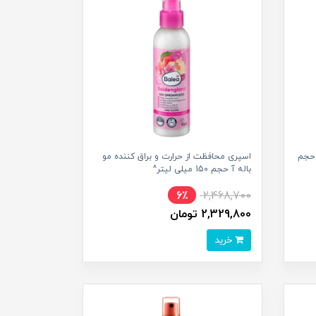
 حجم
اسپری محافظت از حرارت و براق کننده مو
باله آ حجم 150 میلی لیتر^
6٪
2,468,700
2,329,800 تومان
خرید