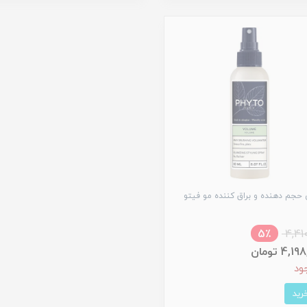
حجم دهنده و براق کننده مو فیتو
5٪
4,41
4, تومان
ود