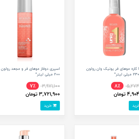
بالم 10 کاره موهای فر یونیک وان رولون
اسپری دوفاز موهای فر و مجعد رولون
200 میلی لیتر^
7٪
3,971,100
8٪
5,274
4, تومان
3,721,900 تومان
خرید