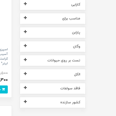
کارایی
مناسب برای
پارابن
وگان
اسپری
آسیب 
تست بر روی حیوانات
لیتر^
9,500
الکل
651,300
فاقد سولفات
خرید
کشور سازنده