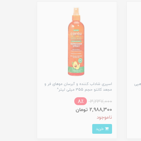
هپی
اسپری شاداب کننده و آبرسان موهای فر و
مجعد کانتو حجم 355 میلی لیتر^
8٪
3,237,000
2,988,300 تومان
ناموجود
خرید