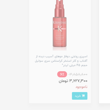
اسپری روغنی دوفاز موهای آسیب دیده از
آفتاب و کلر استخر کراستاس سری سولیل
حجم 45 میلی لیتر^
6٪
3,858,800
3,627,300 تومان
ناموجود
خرید