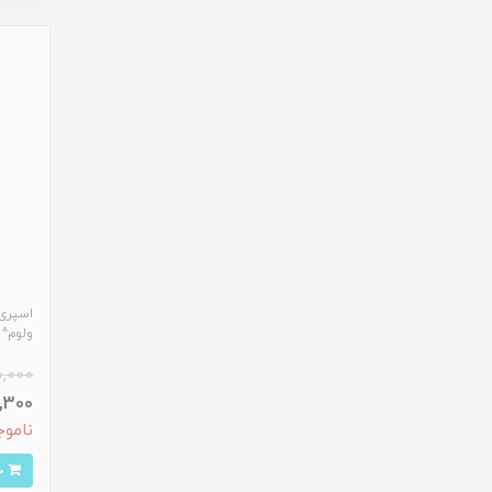
اسپری 
ولوم^
0,000
198,300
ناموج
خرید