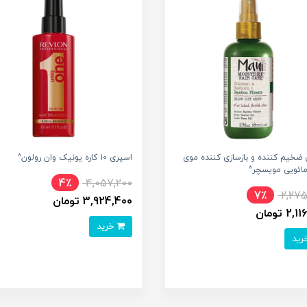
ضخیم کننده و بازسازی کننده موی
اسپری 10 کاره یونیک وان رولون^
مائویی مویسچر^
4٪
4,057,200
7٪
2,275
3,924,400 تومان
2 تومان
خرید