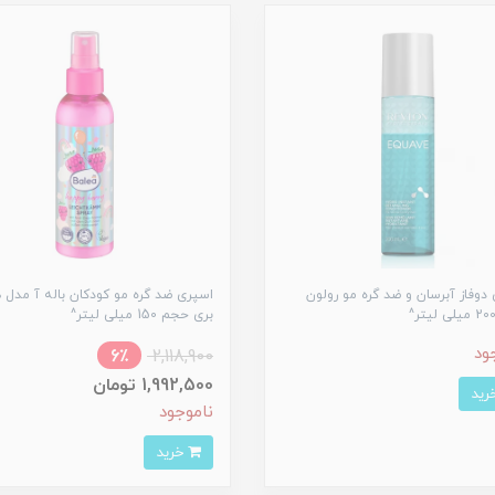
دوفاز آبرسان و ضد گره مو رولون
اسپری ضد گره مو کودکان باله آ مدل 
بری حجم 150 میلی لیتر^
ود
6٪
2,118,900
1,992,500 تومان
ناموجود
خرید