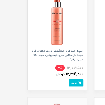
اسپری ضد وز و محافظت حرارت موهای فر و
مجعد کراستاس سری دیسیپلین حجم 150
میلی لیتر^
6٪
13,009,500
12,264,800 تومان
خرید