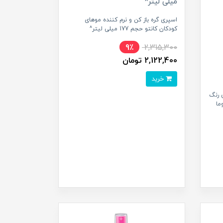
اسپری گره باز کن و نرم کننده موهای
کودکان کانتو حجم 177 میلی لیتر^
9٪
2,315,300
2,122,400 تومان
خرید
 رنگ
ما