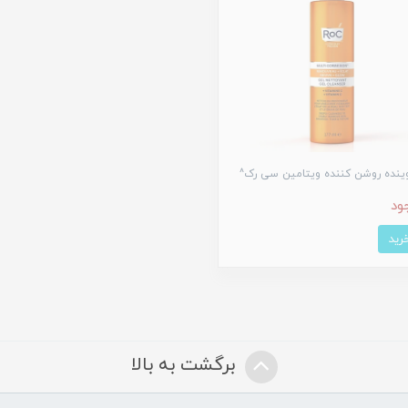
ینده روشن کننده ویتامین سی رک^
ود
برگشت به بالا