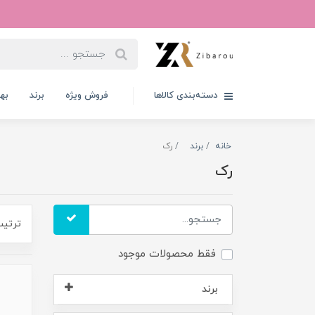
دسته‌بندی کالاها
فروش ویژه
برند
به
خانه
برند
رک
رک
ترتیب
فقط محصولات موجود
برند