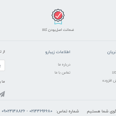
ضمانت اصل‌بودن کالا
یان
اطلاعات زیبارو
از 
درباره ما
لا
تماس با ما
ش افزوده
ما ر
شماره تماس:
02144696680 - 09024148826