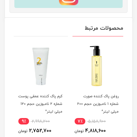
محصولات مرتبط
شن
روغن پاک کننده صورت
کرم پاک کننده عمقی پوست
شوین
شماره 1 نامبوزین حجم 200
شماره 2 نامبوزین حجم 120
میلی لیتر^
میلی لیتر^
Turmeric 
9٪
2,998,200
7٪
5,158,900
5
2,752,700
4,818,600
مان
تومان
تومان