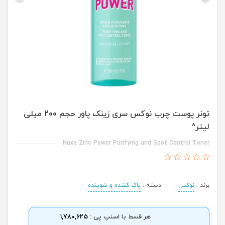
تونر پوست چرب نوکس سری زینک پاور حجم 200 میلی
لیتر^
Nuxe Zinc Power Purifying and Spot Control Toner
برند :
نوکس
دسته :
پاک کننده و شوینده
هر قسط با اسنپ پی :
1,780,625