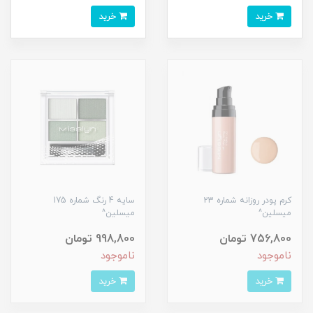
خرید
خرید
کرم پودر روزانه شماره 23
سایه 4 رنگ شماره 175
میسلین^
میسلین^
756,800 تومان
998,800 تومان
ناموجود
ناموجود
خرید
خرید