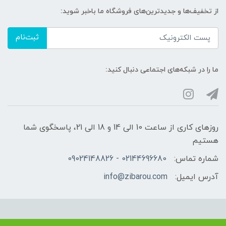
از تخفیف‌ها و جدیدترین‌های فروشگاه ما باخبر شوید:
ثبت‌نام
ما را در شبکه‌های اجتماعی دنبال کنید:
روزهای کاری از ساعت 10 الی 14 و 18 الی 21، پاسخگوی شما
هستیم
شماره تماس:
02144696680 - 09024148826
آدرس ایمیل:
info@zibarou.com
استفاده از مطالب فروشگاه زیبارو فقط برای مقاصد غیرتجاری و با ذکر منبع