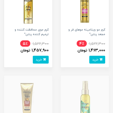
کرم مو ویتامینه موهای فر و
کرم موی محافظت کننده و
مجعد پنتن^
ترمیم کننده پنتن^
5٪
1,522,300
4٪
1,522,300
1,463,000 تومان
1,457,900 تومان
خرید
خرید