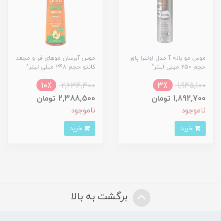
موس مو باله آ مدل اولترا پاور
موس آبرسان موهای فر و مجعد
حجم 250 میلی لیتر^
کانتو حجم 248 میلی لیتر^
10٪
2,634,400
3٪
1,945,100
1,892,700 تومان
2,388,500 تومان
ناموجود
ناموجود
خرید
خرید
برگشت به بالا