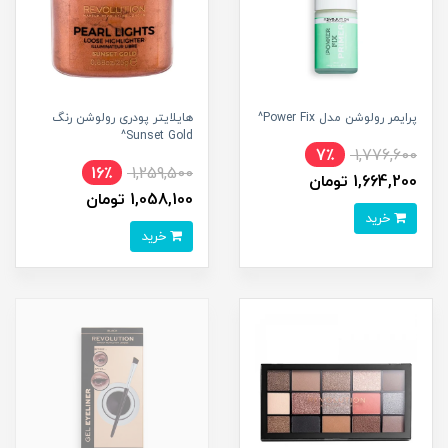
پرایمر رولوشن مدل Power Fix^
هایلایتر پودری رولوشن رنگ
Sunset Gold^
7٪
1,776,600
16٪
1,259,500
1,664,200 تومان
1,058,100 تومان
خرید
خرید