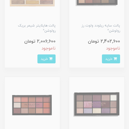
پالت سایه ریلودد ولوت رز
پالت هایلایتر شیمر بریک
رولوشن^
رولوشن^
2,402,600 تومان
2,006,600 تومان
ناموجود
ناموجود
خرید
خرید