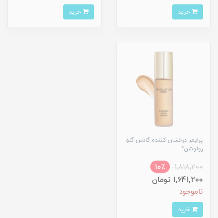
خرید
خرید
پرایمر درخشان کننده گادس گلو
رولوشن^
10٪
1,818,200
1,641,200 تومان
ناموجود
خرید