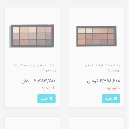
پالت سایه آیکونیک فور
پالت سایه ریلودد بیسک مات
رولوشن^
رولوشن^
2,398,200 تومان
2,383,700 تومان
ناموجود
ناموجود
خرید
خرید