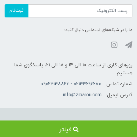
ثبت‌نام
ما را در شبکه‌های اجتماعی دنبال کنید:
روزهای کاری از ساعت 10 الی 14 و 18 الی 21، پاسخگوی شما
هستیم
شماره تماس:
02144696680 - 09024148826
آدرس ایمیل:
info@zibarou.com
استفاده از مطالب فروشگاه زیبارو فقط برای مقاصد غیرتجاری و با ذکر منبع
فیلتر
بلامانع است. کلیه حقوق این سایت متعلق به فروشگاه زیبارو می‌باشد.