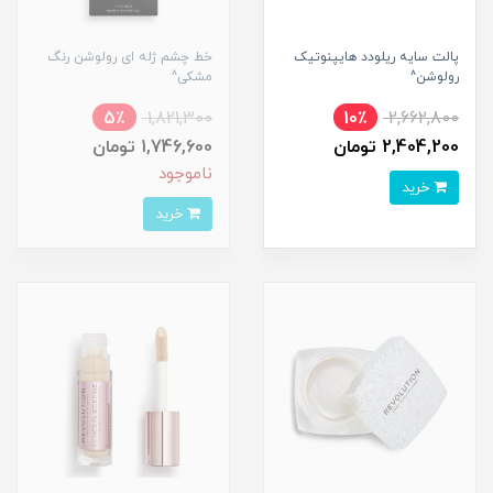
پالت سایه ریلودد هایپنوتیک
خط چشم ژله ای رولوشن رنگ
رولوشن^
مشکی^
5٪
1,821,300
10٪
2,662,800
2,404,200 تومان
1,746,600 تومان
ناموجود
خرید
خرید