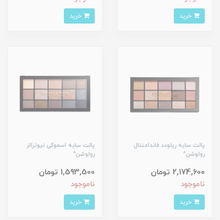
خرید
خرید
پالت سایه ریلودد فاندامنتال
پالت سایه اسموکی نیوترالز
رولوشن^
رولوشن^
2,174,600 تومان
1,593,500 تومان
ناموجود
ناموجود
خرید
خرید