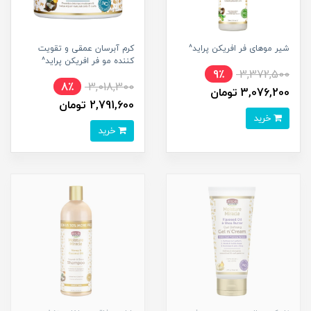
شیر موهای فر افریکن پراید^
کرم آبرسان عمقی و تقویت
کننده مو فر افریکن پراید^
9٪
3,372,500
8٪
3,018,300
3,076,200 تومان
2,791,600 تومان
خرید
خرید