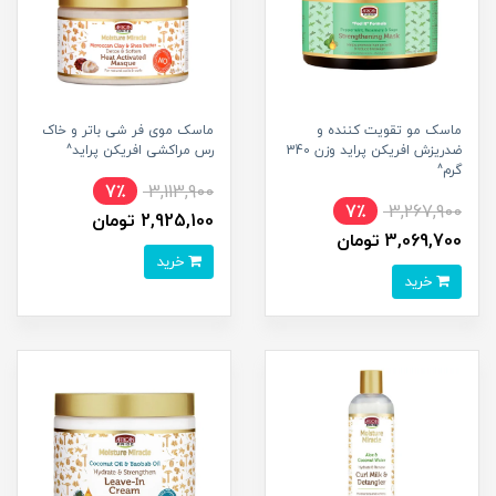
ماسک مو تقویت کننده و
ماسک موی فر شی باتر و خاک
ضدریزش افریکن پراید وزن 340
رس مراکشی افریکن پراید^
گرم^
7٪
3,113,900
7٪
3,267,900
2,925,100 تومان
3,069,700 تومان
خرید
خرید