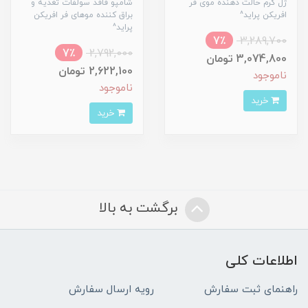
ژل کرم حالت دهنده موی فر
شامپو فاقد سولفات تغذیه و
افریکن پراید^
براق کننده موهای فر افریکن
پراید^
7٪
3,289,700
7٪
2,792,000
3,074,800 تومان
2,622,100 تومان
ناموجود
ناموجود
خرید
خرید
برگشت به بالا
اطلاعات کلی
راهنمای ثبت سفارش
رویه ارسال سفارش