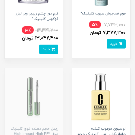
فوم ضدجوش صورت کلینیک^
کرم دور چشم ریپیر ویر لیزر
فوکوس کلینیک^
5٪
7,733,000
10٪
14,341,700
7,377,300 تومان
13,042,400 تومان
خرید
خرید
لوسیون مرطوب کننده
ریمل حجم دهنده قوی کلینیک
دراماتیکالی پمپی کلینیک حجم
مدل ™High Impact High-Fi