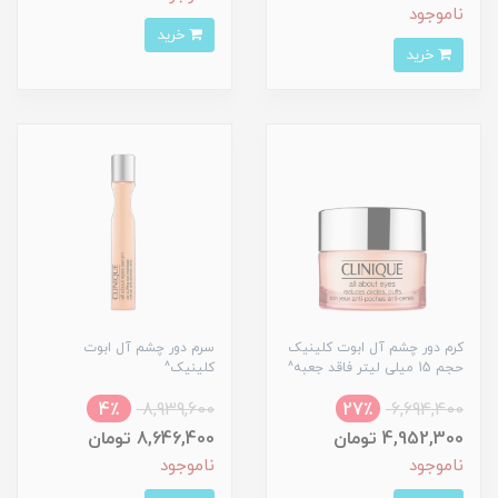
ناموجود
خرید
خرید
کرم دور چشم آل ابوت کلینیک
سرم دور چشم آل ابوت
حجم 15 میلی لیتر فاقد جعبه^
کلینیک^
4٪
8,939,600
27٪
6,694,400
4,952,300 تومان
8,646,400 تومان
ناموجود
ناموجود