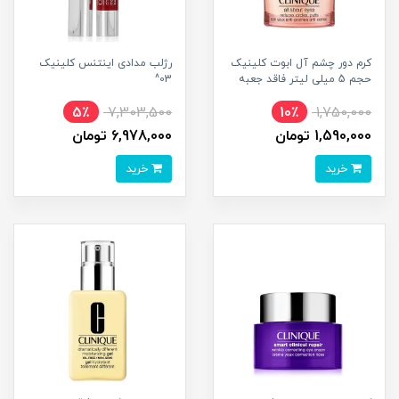
کرم دور چشم آل ابوت کلینیک
رژلب مدادی اینتنس کلینیک
حجم 5 میلی لیتر فاقد جعبه
03^
5٪
7,303,500
10٪
1,750,000
1,590,000 تومان
6,978,000 تومان
خرید
خرید