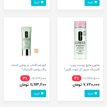
خرید
خرید
صابون مایع پوست چرب
کرم ضدآفتاب و روشن کننده
کلینیک سری آل ابوت کلین^
رنگ روشن کلینیک^
3٪
12,216,100
4٪
7,997,500
7,720,000 تومان
11,913,200 تومان
خرید
خرید