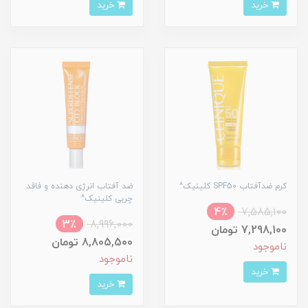
خرید
خرید
کرم ضدآفتاب SPF50 کلینیک^
ضد آفتاب انرژی دهنده و فاقد
چربی کلینیک^
4٪
7,585,100
3٪
8,996,000
7,298,100 تومان
8,805,500 تومان
ناموجود
ناموجود
خرید
خرید