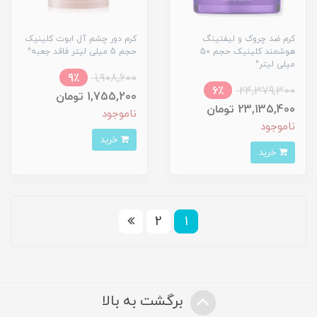
کرم ضد چروک و لیفتینگ
کرم دور چشم آل ابوت کلینیک
هوشمند کلینیک حجم 50
حجم 5 میلی لیتر فاقد جعبه^
میلی لیتر^
9٪
1,908,600
6٪
24,379,300
1,755,200 تومان
23,135,400 تومان
ناموجود
ناموجود
خرید
خرید
2
1
برگشت به بالا