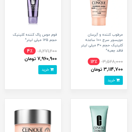
مرطوب کننده و آبرسان
فوم موس پاک کننده کلینیک
مویسچر سرج 100 ساعته
حجم 125 میلی لیتر^
کلینیک حجم 30 میلی لیتر
4٪
8,271,200
فاقد جعبه^
7,960,900 تومان
12٪
3,528,000
3,114,700 تومان
خرید
خرید