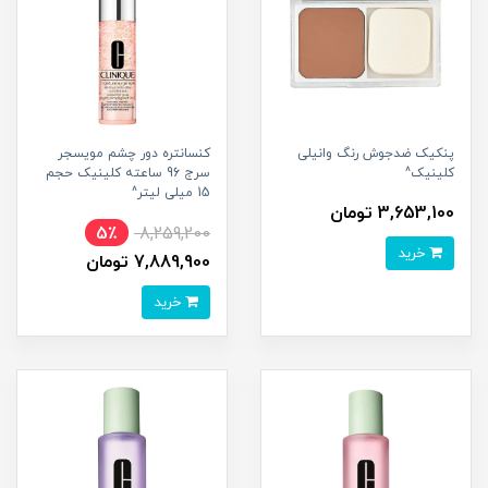
پنکیک ضدجوش رنگ وانیلی
کنسانتره دور چشم مویسجر
کلینیک^
سرج 96 ساعته کلینیک حجم
15 میلی لیتر^
3,653,100 تومان
5٪
8,259,200
خرید
7,889,900 تومان
خرید