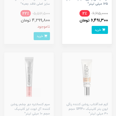
125 میلی لیتر^
سایز اصلی فاقد جعبه^
22٪
5,512,500
2٪
6,615,000
6,491,300 تومان
4,299,800 تومان
ناموجود
خرید
خرید
کرم ضدآفتاب روشن کننده رنگی
سرم کنسانتره دور چشم روشن
ایون بتر کلینیک SPF40 حجم
کننده آل ابوت ایز کلینیک
30 میلی لیتر^
حجم 10 میلی لیتر^