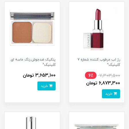
رژ لب مرطوب کننده شماره 7
پنکیک ضدجوش رنگ ماسه ای
کلینیک^
کلینیک^
3,653,100 تومان
6٪
7,303,500
6,873,300 تومان
خرید
خرید