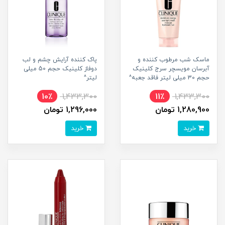
ماسک شب مرطوب کننده و
پاک کننده آرایش چشم و لب
آبرسان مویسچر سرج کلینیک
دوفاز کلینیک حجم 50 میلی
حجم 30 میلی لیتر فاقد جعبه^
لیتر^
10٪
1,433,300
11٪
1,433,300
1,280,900 تومان
1,296,000 تومان
خرید
خرید