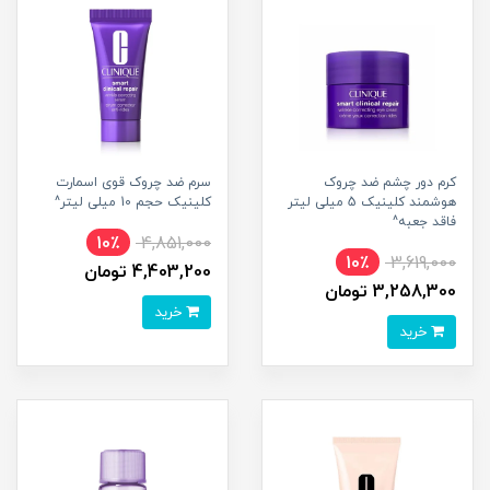
کرم دور چشم ضد چروک
سرم ضد چروک قوی اسمارت
هوشمند کلینیک 5 میلی لیتر
کلینیک حجم 10 میلی لیتر^
فاقد جعبه^
10٪
4,851,000
10٪
3,619,000
4,403,200 تومان
3,258,300 تومان
خرید
خرید