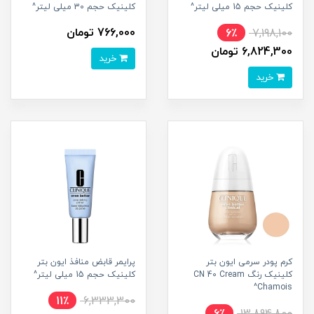
کلینیک حجم 15 میلی لیتر^
کلینیک حجم 30 میلی لیتر^
766,000 تومان
6٪
7,198,100
6,824,300 تومان
خرید
خرید
کرم پودر سرمی ایون بتر
پرایمر قابض منافذ ایون بتر
کلینیک رنگ CN 40 Cream
کلینیک حجم 15 میلی لیتر^
Chamois^
11٪
6,333,300