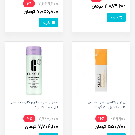
6٪
7,449,200
11,084,600 تومان
7,056,800 تومان
خرید
خرید
پودر ویتامین سی خالص
صابون مایع ملایم کلینیک سری
کلینیک وزن 5 گرم^
آل ابوت کلین^
4٪
7,997,500
16٪
649,900
550,700 تومان
7,704,100 تومان