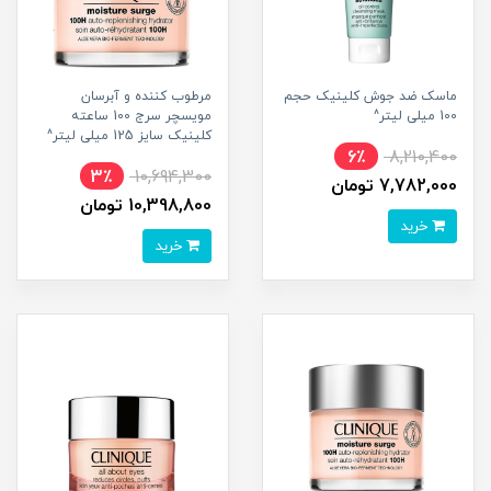
ماسک ضد جوش کلینیک حجم
مرطوب کننده و آبرسان
100 میلی لیتر^
مویسچر سرج 100 ساعته
کلینیک سایز 125 میلی لیتر^
6٪
8,210,400
3٪
10,694,300
7,782,000 تومان
10,398,800 تومان
خرید
خرید