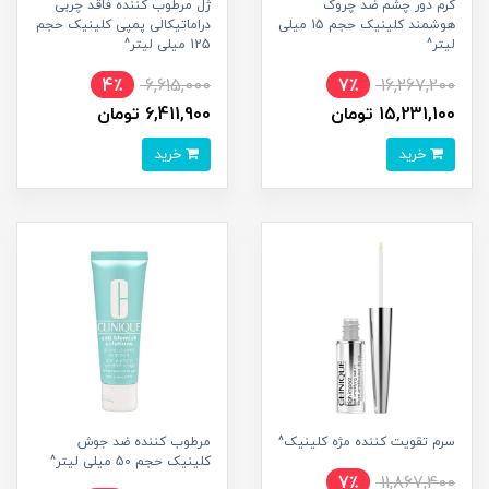
کرم دور چشم ضد چروک
ژل مرطوب کننده فاقد چربی
هوشمند کلینیک حجم 15 میلی
دراماتیکالی پمپی کلینیک حجم
لیتر^
125 میلی لیتر^
4٪
6,615,000
7٪
16,267,200
15,231,100 تومان
6,411,900 تومان
خرید
خرید
سرم تقویت کننده مژه کلینیک^
مرطوب کننده ضد جوش
کلینیک حجم 50 میلی لیتر^
7٪
11,867,400