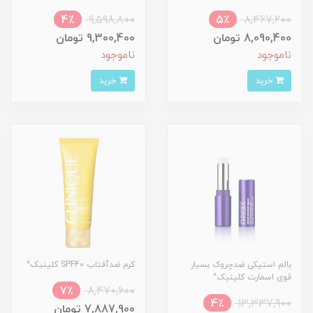
4٪
9,598,800
5٪
8,467,200
8,090,400 تومان
9,300,400 تومان
ناموجود
ناموجود
خرید
خرید
بالم استیکی ضدچروک بسیار
کرم ضدآفتاب SPF40 کلینیک^
قوی اسمارت کلینیک^
7٪
8,470,600
4٪
13,337,900
7,887,900 تومان