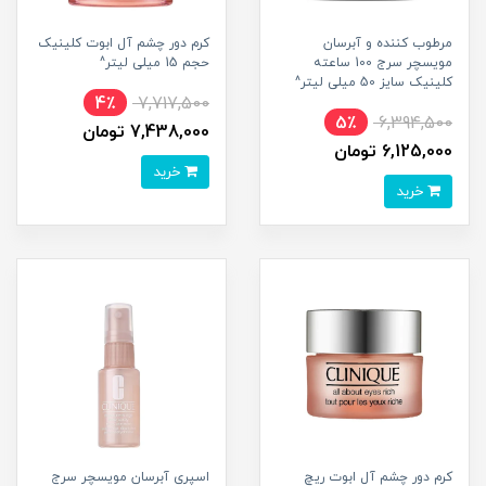
مرطوب کننده و آبرسان
کرم دور چشم آل ابوت کلینیک
مویسچر سرج 100 ساعته
حجم 15 میلی لیتر^
کلینیک سایز 50 میلی لیتر^
4٪
7,717,500
5٪
6,394,500
7,438,000 تومان
6,125,000 تومان
خرید
خرید
کرم دور چشم آل ابوت ریچ
اسپری آبرسان مویسچر سرج