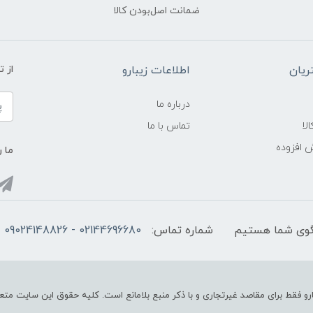
ضمانت اصل‌بودن کالا
یان
اطلاعات زیبارو
از 
درباره ما
لا
تماس با ما
ش افزوده
ما ر
شماره تماس:
02144696680 - 09024148826
رو فقط برای مقاصد غیرتجاری و با ذکر منبع بلامانع است. کلیه حقوق این سایت متعل