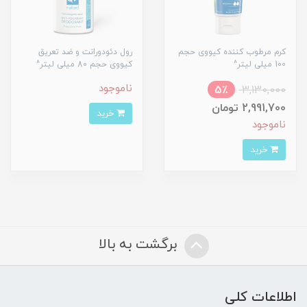
کرم مرطوب کننده کیووی حجم
رول دئودورانت و ضد تعریق
100 میلی لیتر^
کیووی حجم 80 میلی لیتر^
ناموجود
5٪
3,130,000
2,991,700 تومان
خرید
ناموجود
خرید
برگشت به بالا
اطلاعات کلی