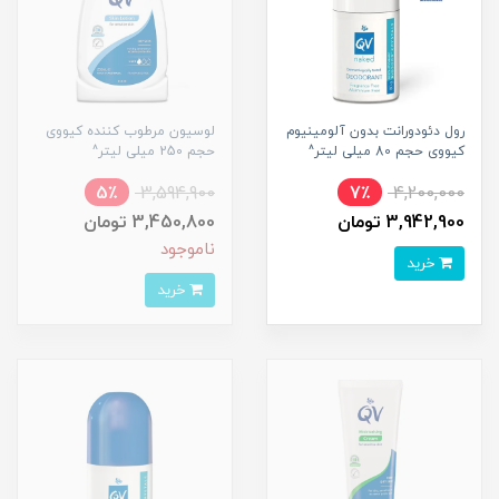
رول دئودورانت بدون آلومینیوم
لوسیون مرطوب کننده کیووی
کیووی حجم 80 میلی لیتر^
حجم 250 میلی لیتر^
5٪
3,594,900
7٪
4,200,000
3,942,900 تومان
3,450,800 تومان
ناموجود
خرید
خرید