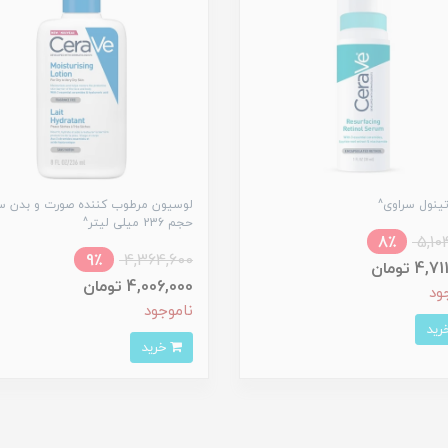
ینول سراوی^
لوسیون مرطوب کننده صورت و بدن س
حجم 236 میلی لیتر^
8٪
5,10
9٪
4,364,600
4 تومان
4,006,000 تومان
ود
ناموجود
خرید