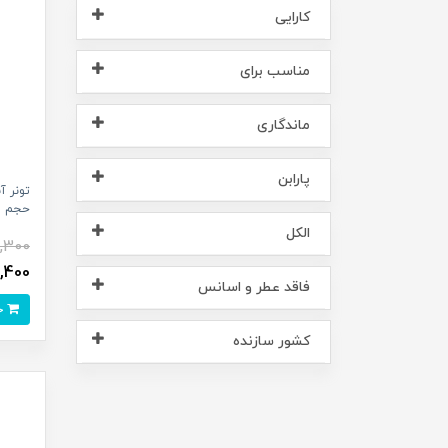
کارایی
مناسب برای
ماندگاری
پارابن
تونر 
حجم 200 میلی لیتر^
الکل
,300
710,400
فاقد عطر و اسانس
خرید
کشور سازنده