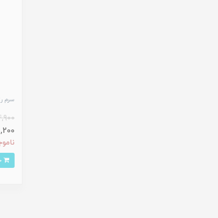
سرم رت
4,900
,711,200
ناموج
خرید