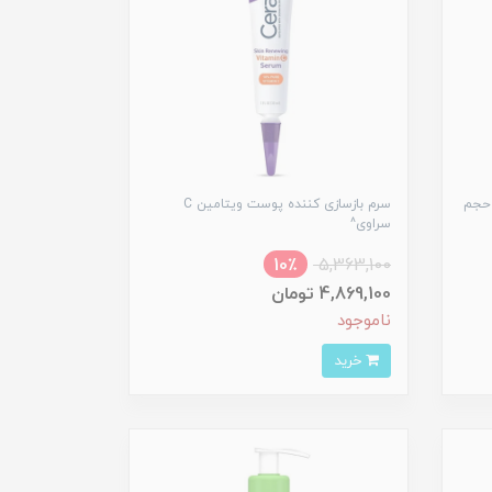
 حجم
سرم بازسازی کننده پوست ویتامین C
سراوی^
10٪
5,363,100
4,869,100 تومان
ناموجود
خرید