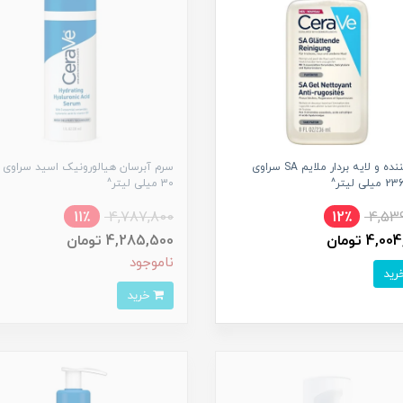
پاک کننده و لایه بردار ملایم SA سراوی
سرم آبرسان هیالورونیک اسید سراوی
30 میلی لیتر^
11٪
4,787,800
12٪
4,539
4, تومان
4,285,500 تومان
ناموجود
خرید