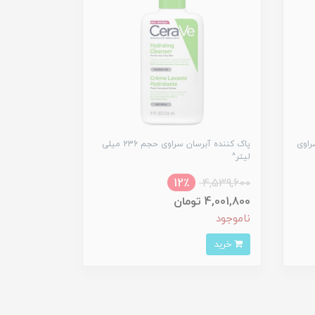
راوی
پاک کننده آبرسان سراوی حجم 236 میلی
لیتر^
12٪
4,539,600
4,001,800 تومان
ناموجود
خرید