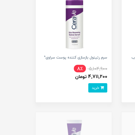
ب
سرم رتینول بازسازی کننده پوست سراوی^
8٪
5,104,900
4,711,200 تومان
خرید