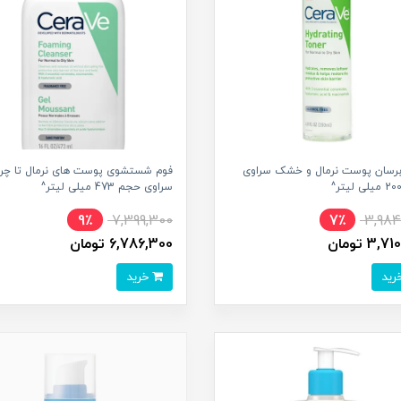
آبرسان پوست نرمال و خشک سراوی
فوم شستشوی پوست های نرمال تا چر
سراوی حجم 473 میلی لیتر^
9٪
7,399,300
7٪
3,984
3, تومان
6,786,300 تومان
خرید