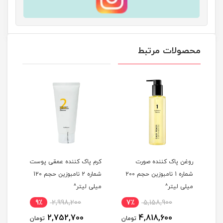
محصولات مرتبط
شن
روغن پاک کننده صورت
کرم پاک کننده عمقی پوست
شوین
شماره 1 نامبوزین حجم 200
شماره 2 نامبوزین حجم 120
میلی لیتر^
میلی لیتر^
Turmeric 
9٪
2,998,200
7٪
5,158,900
5
2,752,700
4,818,600
مان
تومان
تومان