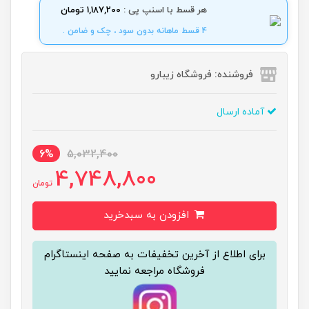
هر قسط با اسنپ پی :
1,187,200 تومان
4 قسط ماهانه بدون سود ، چک و ضامن .
فروشنده: فروشگاه زیبارو
آماده ارسال
6%
5,032,400
4,748,800
تومان
افزودن به سبدخرید
برای اطلاع از آخرین تخفیفات به صفحه اینستاگرام
فروشگاه مراجعه نمایید