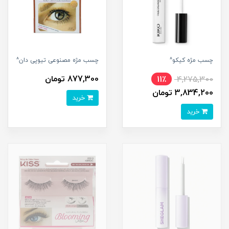
چسب مژه کیکو^
چسب مژه مصنوعی تیوپی دان^
877,300 تومان
11٪
4,275,300
3,834,200 تومان
خرید
خرید