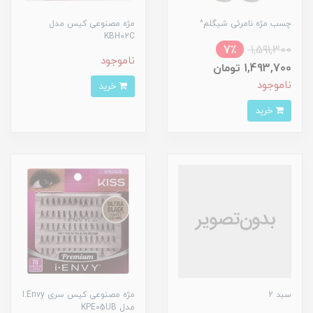
چسب مژه نامرئی شیگلم^
مژه مصنوعی کیس مدل
KBH02C
7٪
1,591,300
ناموجود
1,493,700 تومان
ناموجود
خرید
خرید
سبد 2
مژه مصنوعی کیس سری I.Envy
مدل KPE05UB