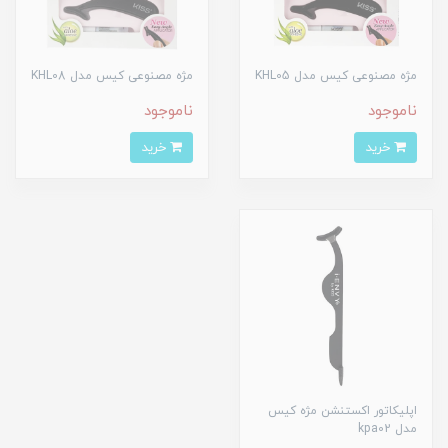
مژه مصنوعی کیس مدل KHL05
مژه مصنوعی کیس مدل KHL08
ناموجود
ناموجود
خرید
خرید
اپلیکاتور اکستنشن مژه کیس
مدل kpa02